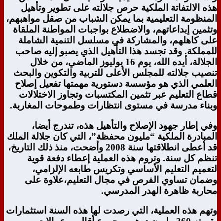
هذه الالتفاتة الملكية حرص جلالته على تطوير وتأهيل
المنظومة التعليمية بما يمكن الشباب من صقل مواهبهم،
وتثمين إبداعاتهم، والاضطلاع بواجبات المواطنة الملقاة
على كاهلهم، والمشاركة في مسلسل التنمية الشاملة
للمملكة. وقد تجسد هذا التأهيل الذي يصبو إليه صاحب
الجلالة، أيده الله، يوم 16 يوليوز الماضي، من خلال
تنصيب جلالته للمجلس الأعلى للتربية والتكوين والبحث
العلمي الذي هو مؤسسة دستورية مهمتها تفعيل إصلاح
قطاع التعليم عبر تثمين المكتسبات وتجاوز الاختلالات
وبناء مدرسة في مستوى انتظارات وطموحات المغاربة.
وفي إطار جهود الإصلاح والتأهيل هذه، تندرج أيضا،
المبادرة الملكية “مليون محفظة”، التي كان جلالة الملك
قد أعطى انطلاقتها سنة 2008 وأضحت، منذ ذلك التاريخ،
تنظم كل سنة. وتروم هذه العملية إعطاء دفعة قوية
لتعميم التعليم الأساسي وتكريس طابعه الإلزامي،
وضمان تساوي الفرص في مجال التعليم،علاوة على
محاربة ظاهرة الهدر المدرسي.
وتهم هذه العملية، التي رصدت لها هذه السنة استثمارات