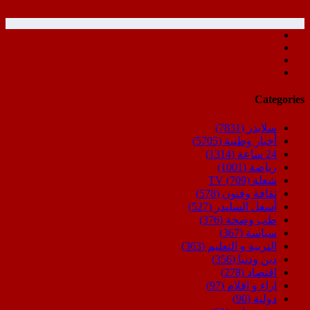
Categories
سلايدر
(7831)
أخبار وطنية
(5705)
24 ساعة
(1314)
رياضة
(1001)
شعلة TV
(709)
ثقافة وفنون
(578)
أسفل السليدر
(527)
طب وصحة
(376)
سياسة
(367)
التربية و التعليم
(363)
دين ودنيا
(356)
اقتصاد
(278)
اراء و اقلام
(97)
دولية
(90)