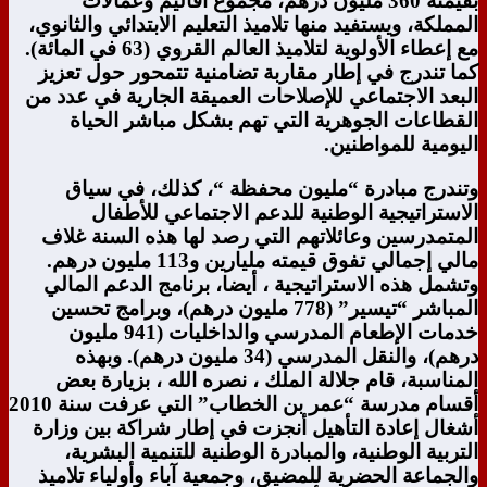
بقيمته 360 مليون درهم، مجموع أقاليم وعمالات
المملكة، ويستفيد منها تلاميذ التعليم الابتدائي والثانوي،
مع إعطاء الأولوية لتلاميذ العالم القروي (63 في المائة).
كما تندرج في إطار مقاربة تضامنية تتمحور حول تعزيز
البعد الاجتماعي للإصلاحات العميقة الجارية في عدد من
القطاعات الجوهرية التي تهم بشكل مباشر الحياة
اليومية للمواطنين.
وتندرج مبادرة “مليون محفظة “، كذلك، في سياق
الاستراتيجية الوطنية للدعم الاجتماعي للأطفال
المتمدرسين وعائلاتهم التي رصد لها هذه السنة غلاف
مالي إجمالي تفوق قيمته مليارين و113 مليون درهم.
وتشمل هذه الاستراتيجية ، أيضا، برنامج الدعم المالي
المباشر “تيسير” (778 مليون درهم)، وبرامج تحسين
خدمات الإطعام المدرسي والداخليات (941 مليون
درهم)، والنقل المدرسي (34 مليون درهم). وبهذه
المناسبة، قام جلالة الملك ، نصره الله ، بزيارة بعض
أقسام مدرسة “عمر بن الخطاب” التي عرفت سنة 2010
أشغال إعادة التأهيل أنجزت في إطار شراكة بين وزارة
التربية الوطنية، والمبادرة الوطنية للتنمية البشرية،
والجماعة الحضرية للمضيق، وجمعية آباء وأولياء تلاميذ