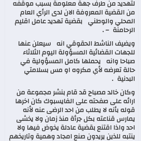
لتهديد من طرف جهة معلومة بسبب موقفه
من القضية المعروفة الان لدى الرأي العام
المحلي والوطني بقضية تهديد عامل اقليم
الرحامنة
– .
ويضيف الناشط الحقوقي انه سيعلن عنها
للجهات القضائية المسؤولة اليوم الثلاثاء
صباحا وانه يحملها كامل المسؤولية في
حالة تعرضه لأي مكروه او مس بسلامتي
البدنية
.
وكان خالد مصباح قد قام بنشر مجموعة من
ارائه على صفحته على الفايسبوك كان اخرها
قوله بأنه لا يطلب من احد الرضى عنه لأنه
يمارس قناعته بكل جرأة منذ زمان ولا يخشى
احد واذا اقتنع بقضية عادلة يخوض فيها ولا
ينتبه للذين يريدون صنع امجاد وهمية وتاريخهم