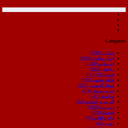
Categories
سلايدر
(7833)
أخبار وطنية
(5706)
24 ساعة
(1314)
رياضة
(1002)
شعلة TV
(709)
ثقافة وفنون
(578)
أسفل السليدر
(527)
طب وصحة
(376)
سياسة
(367)
التربية و التعليم
(363)
دين ودنيا
(356)
اقتصاد
(278)
اراء و اقلام
(97)
دولية
(90)