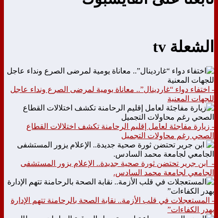
الشعلة tv
- اختفاء دواء “غاردينال”.. معاناة يومية لمرضى الصرع ونداء عاجل
للجهات المعنية
- زيارة مفاجئة لعامل إقليم الرحامنة تكشف اختلالات القطاع
الصحي رغم محاولات التجميل
- ابن جرير تحتضن ثورة صحية جديدة.. الإعلام يزور المستشفى
الجامعي لجامعة محمد السادس.
- المستعجلات في قلب الأزمة.. نقابة الصحة بالرحامنة تتهم الإدارة
بهدر الكفاءات”