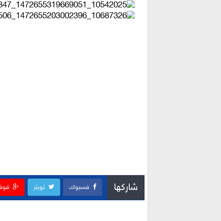
شاركها
فسبوك
تويتر
قوق