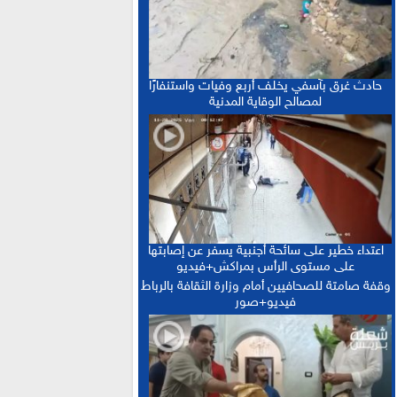
“حصيلة إيجابية”.. فرنسا والمغرب يعززان
15:13 :
التعاون الأمني والاقتصادي بمعاهدات غير مسبوقة
الدكتورة أمل العباسي.. نموذج للأستاذة
15:06 :
الجامعية التي تجمع بين التميز الأكاديمي والالتزام
حادث غرق بآسفي يخلف أربع وفيات واستنفارًا
التربوي
لمصالح الوقاية المدنية
بعد إجراء الاستدراكية.. الإعلان عن النتائج
12:16 :
النهائية للبكالوريا ونسبة النجاح تتجاوز 81 في المائة
اعتداء خطير على سائحة أجنبية يسفر عن إصابتها
على مستوى الرأس بمراكش+فيديو
وقفة صامتة للصحافيين أمام وزارة الثقافة بالرباط
فيديو+صور