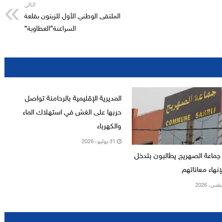
التالي
الملتقى الوطني الأول للزيتون بقلعة
السراغنة”العطاوية”
المديرية الإقليمية بالرحامنة تواصل
حربها على الغش في استهلاك الماء
والكهرباء
31 يوليو، 2026
جماعة الصهريج يطالبون بتدخل
نهاء معاناتهم