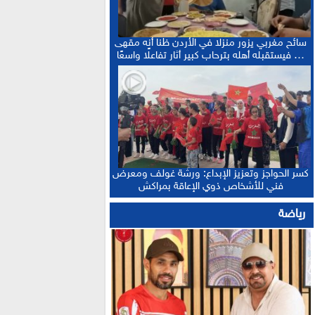
سائح مغربي يزور منزلا في الأردن ظنا أنه مقهى
… فيستقبله أهله بترحاب كبير أثار تفاعلًا واسعًا
كسر الحواجز وتعزيز الإبداع: ورشة غولف ومعرض
فني للأشخاص ذوي الإعاقة بمراكش
رياضة