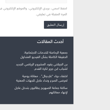
احفظ اسمي، بريدي الإلكتروني، والموقع الإلكتروني ف
المرة المقبلة في تعليقي.
أحدث المقالات
جمعية الرحامنة للخدمات الاجتماعية:
الحقيقة الكاملة بشأن الفيديو المتداول
بن الجيلاني يقود المشروع الرياضي الجديد
لشباب ابن جرير لكرة القدم.
اختفاء دواء “غاردينال”.. معاناة يومية
لمرضى الصرع ونداء عاجل للجهات المعنية
ساكنة جماعة الصهريج يطالبون بتدخل عاجل
لإنهاء معاناتهم