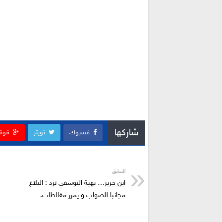
شاركها
فسبوك
تويتر
قوق
السابق
ابن جرير… بهية اليوسفي ترد : البلاغ
مجانبا للصواب و يمرر مغالطات.