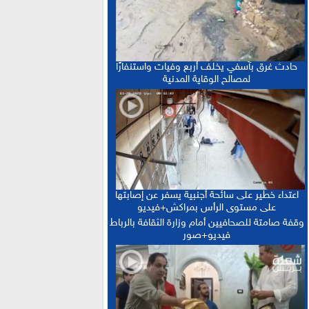
“حصيلة إيجابية”.. فرنسا والمغرب يعززان
15:13 :
التعاون الأمني والاقتصادي بمعاهدات غير مسبوقة
الدكتورة أمل العباسي.. نموذج للأستاذة
15:06 :
الجامعية التي تجمع بين التميز الأكاديمي والالتزام
حادث غرق بآسفي يخلف أربع وفيات واستنفارًا
التربوي
لمصالح الوقاية المدنية
بعد إجراء الاستدراكية.. الإعلان عن النتائج
12:16 :
النهائية للبكالوريا ونسبة النجاح تتجاوز 81 في المائة
اعتداء خطير على سائحة أجنبية يسفر عن إصابتها
على مستوى الرأس بمراكش+فيديو
وقفة صامتة للصحافيين أمام وزارة الثقافة بالرباط
فيديو+صور