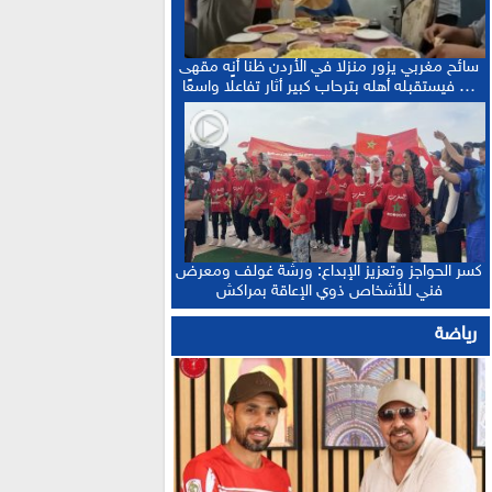
سائح مغربي يزور منزلا في الأردن ظنا أنه مقهى
… فيستقبله أهله بترحاب كبير أثار تفاعلًا واسعًا
كسر الحواجز وتعزيز الإبداع: ورشة غولف ومعرض
فني للأشخاص ذوي الإعاقة بمراكش
رياضة