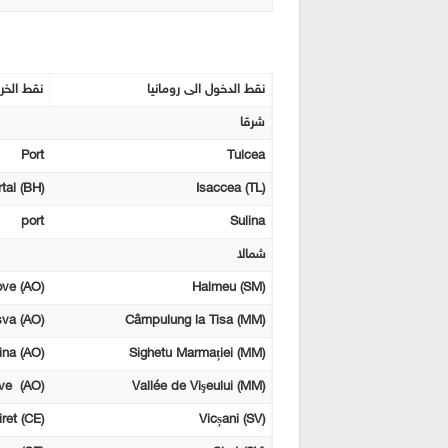
نقط الدخول الى رومانيا
نقط الخرو
شرقا
Port
Tulcea
tal (BH)
Isaccea (TL)
port
Sulina
شمالا
ove (AO)
Halmeu (SM)
sva (AO)
Câmpulung la Tisa (MM)
ina (AO)
Sighetu Marmației (MM)
ove (AO)
Vallée de Vişeului (MM)
ret (CE)
Vicșani (SV)