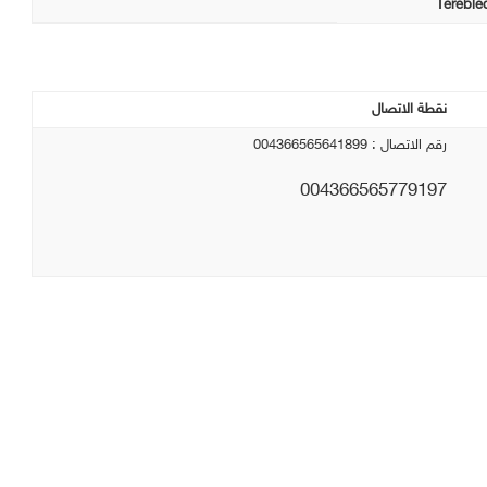
Tereble
نقطة الاتصال
رقم الاتصال : 004366565641899
004366565779197