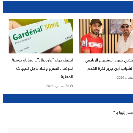
يلاني يقود المشروع الرياضي
اختفاء دواء “غاردينال”.. معاناة يومية
لشباب ابن جرير لكرة القدم.
لمرضى الصرع ونداء عاجل للجهات
المعنية
6 أغسطس، 2026
شار إليها بـ
*