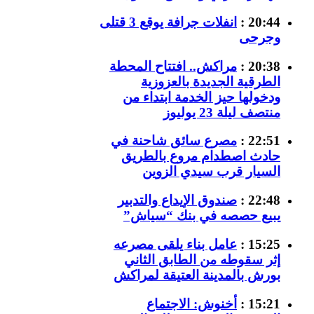
20:44 :
انفلات جرافة يوقع 3 قتلى
وجرحى
20:38 :
مراكش.. افتتاح المحطة
الطرقية الجديدة بالعزوزية
ودخولها حيز الخدمة ابتداء من
منتصف ليلة 23 يوليوز
22:51 :
مصرع سائق شاحنة في
حادث اصطدام مروع بالطريق
السيار قرب سيدي الزوين
22:48 :
صندوق الإيداع والتدبير
يبيع حصصه في بنك “سياش”
15:25 :
عامل بناء يلقى مصرعه
إثر سقوطه من الطابق الثاني
بورش بالمدينة العتيقة لمراكش
15:21 :
أخنوش: الاجتماع