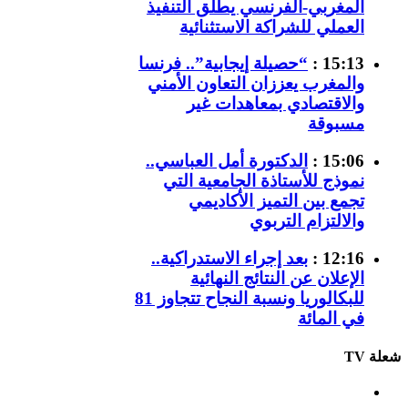
المغربي-الفرنسي يطلق التنفيذ
العملي للشراكة الاستثنائية
15:13 :
“حصيلة إيجابية”.. فرنسا
والمغرب يعززان التعاون الأمني
والاقتصادي بمعاهدات غير
مسبوقة
15:06 :
الدكتورة أمل العباسي..
نموذج للأستاذة الجامعية التي
تجمع بين التميز الأكاديمي
والالتزام التربوي
12:16 :
بعد إجراء الاستدراكية..
الإعلان عن النتائج النهائية
للبكالوريا ونسبة النجاح تتجاوز 81
في المائة
شعلة TV