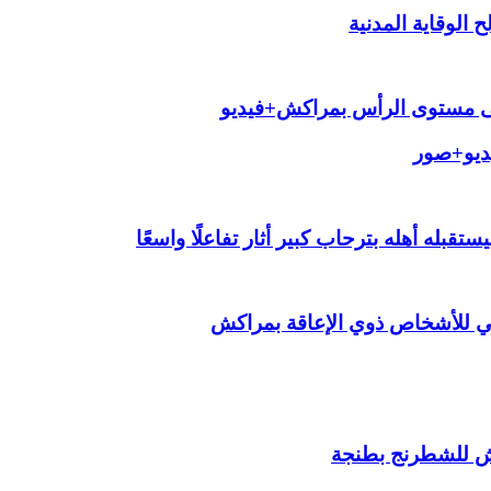
الوقاية المدنية
لى مستوى الرأس بمراكش+فيديو
يديو+صور
قبله أهله بترحاب كبير أثار تفاعلًا واسعًا
ي للأشخاص ذوي الإعاقة بمراكش
ش للشطرنج بطنجة