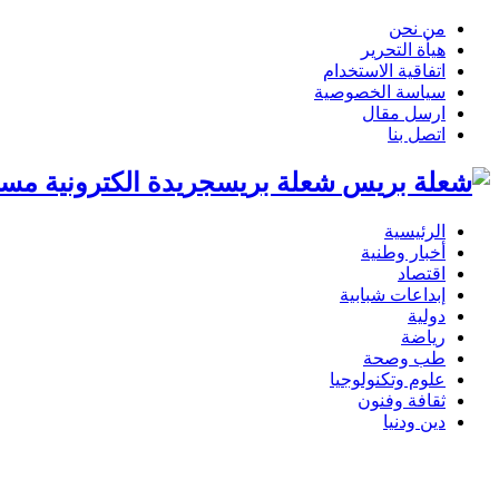
من نحن
هيأة التحرير
اتفاقية الاستخدام
سياسة الخصوصية
ارسل مقال
اتصل بنا
شعلة بريسجريدة الكترونية مست
الرئيسية
أخبار وطنية
اقتصاد
إبداعات شبابية
دولية
رياضة
طب وصحة
علوم وتكنولوجيا
ثقافة وفنون
دين ودنيا