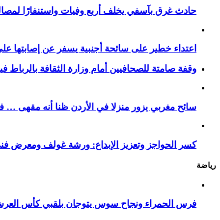
حادث غرق بآسفي يخلف أربع وفيات واستنفارًا لمصالح 
اعتداء خطير على سائحة أجنبية يسفر عن إصابتها ع
وقفة صامتة للصحافيين أمام وزارة الثقافة بالرباط ف
سائح مغربي يزور منزلا في الأردن ظنا أنه مقهى … فيست
كسر الحواجز وتعزيز الإبداع: ورشة غولف ومعرض فن
رياضة
فرس الحمراء ونجاح سوس يتوجان بلقبي كأس العر