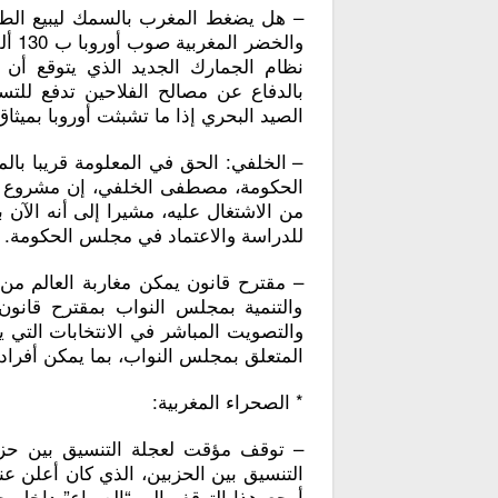
– هل يضغط المغرب بالسمك ليبيع الطما
والخ
نظام الجمارك الجديد الذي يتوقع أن ي
بالدفاع عن مصالح الفلاحين تدفع للت
الصيد البحري إذا ما تشبثت أوروبا بميثا
– الخلفي: الحق في المعلومة قريبا بال
الحكومة، مصطفى الخلفي، إن مشروع القا
من الاشتغال عليه، مشيرا إلى أنه الآن 
للدراسة والاعتماد في مجلس الحكومة.
– مقترح قانون يمكن مغاربة العالم من 
والتنمية بمجلس النواب بمقترح قانون
والتصويت المباشر في الانتخابات التي ي
المتعلق بمجلس النواب، بما يمكن أفراد 
* الصحراء المغربية:
– توقف مؤقت لعجلة التنسيق بين حزبي
التنسيق بين الحزبين، الذي كان أعلن ع
أرجع هذا التوقف إلى “الصراع” داخل ح