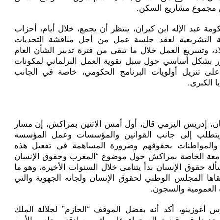
مة عبد الإله ابن كيران، ينتظر أن يجمع، خلال أيام، أحزاب
 التشريعية لعقد جلسة عمل من أجل مناقشة التحديات
لاد، وتسريع العمل خلال ما تبقى من فترة تدبير الشأن العام
ور بشكل أساسي حول سبل تقوية العمل البرلماني لمكونات
على تنزيل أولويات البرنامج الحكومي، خاصة في الجانب
 الكبرى.
، إدريس اليزمي قال، أول أمس الاثنين بمراكش، إن مسار
ويتطلب إلى جانب القوانين والمؤسسات وعمل المؤسسة
ن والمواطنات بحقوقهم وضرورة المساهمة في تفعيل هذه
جامعة الخاصة بمراكش حول موضوع “المغرب وحقوق الإنسان
لة حقوق الإنسان بدأ يتنامى خلال السنوات الأخيرة، وهو ما
قاها المجلس الوطني لحقوق الإنسان ولجانه الجهوية والتي
ة العمومية والسجون.
رلوس أغوزينو، أكد أنه بفضل الموقف “الحازم” لجلالة الملك
جديدا في قضية الصحراء على إثر مصادقة مجلس الأمن