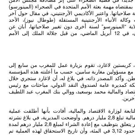
بمقتضاه مهمة بعثة الأمم المتحدة في الصحراء (المينورسو)
صلاحياتها. واعتبر الأكاديمي الأرجنتيني، في مقال حول آخر
كالة الأنباء الأرجنتينية المستقلة (طوطال نيوز)، الأحد
ة “المينورسو” لسنة أخرى دون تغيير صلاحياتها، أبان عن
إصغائه للتحذير الموجه في هذا الشأن، في 12 أبريل الماضي، من قبل جلالة الملك إلى الأمم
ي، كريستين لاغارد، تقوم بزيارة عمل للمغرب من سابع إلى
ت مع مسؤولين مغاربة سامين، حسب ما أعلنته هذه المؤسسة
نطن. وأكد المصدر ذاته، في بلاغ له، أن لاغارد ستجري خلال
ملكة كمديرة عامة لصندوق النقد الدولي، مباحثات مع رئيس
اقتصاد والمالية محمد بوسعيد، ووالي بنك المغرب عبد اللطيف
خرين.
لتابعة لوزارة الاقتصاد والمالية، أفادت بأنها أطلقت عملية
توظيف مالي لفوائض الخزينة بقيمة إجمالية تبلغ 2,8 مليار درهم. وأوضحت المديرية، في بلاغ نشرته
على الموقع الإلكتروني للوزارة، أن الأمر يتعلق بتوظيف مع إعادة الشراء لمبلغ 2,8 مليار درهم لمدة
سبعة أيام بنسبة متوسطة مرجحة في حدود 3,12 في المئة، وأن تاريخ الاستحقاق لهذه العملية تم