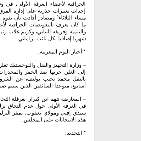
الجزافية لأعضاء الغرفة الأولى، في 
إحداث تغييرات جذرية على إدارة الفرق 
مساء الثلاثاءº ومصادر أفادت
ما كان يعرف بالتعويضات الجزافية لأ
شهريا إضافيا لكل نائب برلماني.
* أخبار اليوم المغربية:
– وزارة التجهيز والنقل واللوجستيك تع
إلى العلن حربها ضد الخمر والمخدرات 
بالنقل محمد نجيب بوليف، عن الشرو
أسابيع، متوعدا السائقين الذين سيتم ضب
– المعارضة تتهم ابن كيران بعرقلة التحا
في الغرفة الأولى حول عدم التحاق برلما
سيدي إفني ومولاي يعقوب، بمقر البرلمان
هذه الانتخابات على المجلس.
* التجديد: