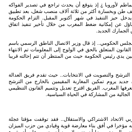
طم لأوروبا ¿ إذ يتوقع أن يحدث تراجع في تصدير الفواكه
ضر المغربية صوب أوروبا ب 130 ألف طن وبخسارة أكثر من ثلاثة آلاف منصب شغل، بعد تطبيق
دخل حيز التنفيذ في شهر أكتوبر المقبل. التزام الحكومة
ساؤل عن إمكانية ضغط المغرب من خلال تأخير تنفيذ اتفاق
ق الجمارك الجديد.
مجلس الحكومي.. إذ قال وزير الاتصال الناطق الرسمي باسم
نون المتعلق بالحق في الولوج إلى المعلومات تم الانتهاء
بين يدي رئيس الحكومة حيث من المنتظر أن تتم إحالته قريبا
الترشح والتصويت في الانتخابات.. حيث تقدم فريق العدالة
 جديد يروم تمكين المغاربة المقيمين بالخارج من الترشح
عرفها المغرب. الفريق اقترح تعديل وتتميم القانون التنظيمي
الجالية من المشاركة في الحياة السياسية.
 الاتحاد الاشتراكي والاستقلال.. فقد توقفت مؤقتا عجلة
نه مؤخرا في أفق بناء معارضة قوية وقيادي من حزب الميزان
زب الوردة، مبرزا أن حزبه لا يريد أن يحسب عليه أي شيء