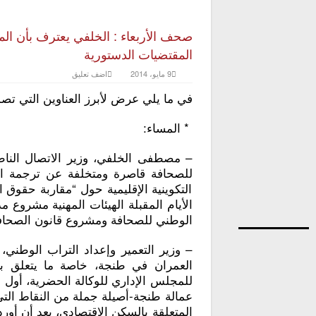
صحف الأربعاء : الخلفي يعترف بأن ال
المقتضيات الدستورية
9 مايو، 2014
اضف تعليق
في ما يلي عرض لأبرز العناوين التي تص
* المساء:
– مصطفى الخلفي، وزير الاتصال الناط
للصحافة قاصرة ومتخلفة عن ترجمة الم
التكوينية الإقليمية حول “مقاربة حقوق
الأيام المقبلة الهيئات المهنية مشرو
الوطني للصحافة ومشروع قانون الصحاف
– وزير التعمير وإعداد التراب الوطني
العمران في طنجة، خاصة ما يتعلق بال
للمجلس الإداري للوكالة الحضرية، أول
عمالة طنجة-أصيلة جملة من النقاط ال
المتعلقة بالسكن الاقتصادي، بعد أن أو