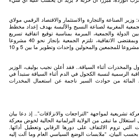
وزير الصناعة والتجارة والاستثمار والاقتصاد الرقمي مولاي
عية المغربية لصناعة النسيج والألبسة بهدف إعداد مخطط
بين الدولة والجمعية، المبرمة بمناسبة توقيع اتفاقية تسريع
التنمية الاقتصادية في أبريل الماضي. وبمقتضى الاتفاقية، تلتزم الجمعية بإنجاز نحو 40 مشروعا
استثماريا وتشجيع انبثاق ما بين 15 و20 مشروعا للمجمعين والمحولين وإحداث وتطوير ما بين 5 و 10
والمخدرات أثناء السياقة.. فقد أعلن نجيب بوليف، الوزير
قبة الرسمية لنسبة الكحول في الدم أثناء السياقة ستبدأ في
سابيع، مشيرا إلى أن 30 في المائة من حوادث السير ناجمة عن استعمال المخدرات
ة تشريعية لمواجهة “التراجعات والانزلاقات”.. إذ دعا بيان
ستغلال ما تبقى من الولاية البرلمانية الحالية لخوض معركة
ت التي تروم الالتفاف على دورها الرقابي وتعطيل أدائها.
حسب البيان، “ملابسات الوضع السياسي العام وما آلت إليه