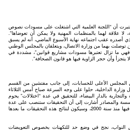
عتبرت أن “اللجنة العلمية التي اشتغلت على مسودات نصوص
ة، لا علاقة لهما بالمنظمات المهنية ولا يمكن أن تعوضاها”.
فيذي أصدره عقب اجتماعه نهاية الأسبوع الماضي، أنه لم يسبق
وصلت بهما من وزارة الاتصال، ويتعلقان بالمجلس الوطني
“فهي ما تزال تعتبرها مسودات مشاريع قوانين”، مشددة في
يتجزأ وأن حجر الزاوية فيها هو قانون الصحافة”.
 المجلس الأعلى للحسابات، إلى جانب مفتشين من القسم
ل وزارة الداخلية، حلوا على وجه السرعة صباح أمس الثلاثاء
والتجارية بالدار البيضاء، للتحقيق في عدة “اختلالات” يحوم
ؤسسة والمصادر أشارت إلى أن التحقيقات ستنصب على عدة
صفقات “غامضة”، باشر المكتب العمل فيها منذ سنة 2000، وسيكون لنتائج هذه التحقيقات ما بعدها
 النواب، نجح في وضع حد للتكهنات بخصوص التعويضات