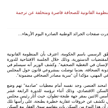
منظومة القانونية للصحافة قاصرة ومتخلفة عن ترجمة
درت صفحات الجرائد الوطنية الصادرة اليوم الأربعاء…
ق الرسمي باسم الحكومة، اعترف بأن المنظومة القانونية
قتضيات الدستورية، وذلك خلال الجلسة الافتتاحية للدورة
 الإنسان في التغطية الصحفية”. وكشف الوزير أنه سيسلم في
ع مدونة الصحافة، بعدما توصلت بمشروعي قانون حول المجلس
ي المهني، مؤكدا أن “سرية مصادر الصحافي مضمونة”.
، امحند العنصر، وجد نفسه أمام معطيات “صادمة” تهم وضع
سكن الاقتصادي، وذلك أثناء ترؤسه للدورة الرابعة عشر
 أمس الاثنين بمقر جهة طنجة-تطوان، حيث أثار رئيس مجلس
تي تكشف عن خروقات عقارية خطيرة بطنجة، على رأسها تلك
رد أن هذا النوع من السكن بات يتقاسم سوق العقار مع السكن