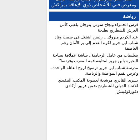
النهائية للبكالوريا ونسبة النجاح تتجاوز 81 في المائة
ومعرض فني للأشخاص ذوي الإعاقة بمراكش
رياضة
فرس الحمراء ونجاح سوس يتوجان بلقبي كأس
العرش للشطرنج بطنجة
عبد الكريم مبروك… رئيس اشتغل في صمت وقاد
شباب ابن جرير لكرة القدم إلى بر الأمان رغم
العاصفة
بتعليمات من عامل الرحامنة.. شاشة عملاقة بساحة
البحيرة بابن جرير لمتابعة قمة المغرب وفرنسا”
​مدرسة شباب ابن جرير ترسيخ لروح العائلة الواحدة،
وغرس لقيم المواطنة والرياضة.
بشرى القادري مرشحة لعضوية المكتب التنفيذي
للاتحاد الدولي للشطرنج ضمن فريق أركادي
دفوركوفيتش