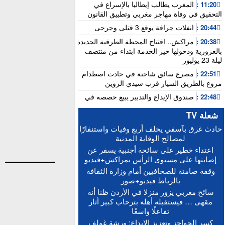
المغرب يطالب إيطاليا بالإسراع في
11:20 :
التحقيق في وفاة مهاجر مغربي وتطبيق القانون
انفلات جرافة يوقع 3 قتلى وجرحى
20:44 :
مراكش.. افتتاح المحطة الطرقية الجديدة
20:38 :
بالعزوزية ودخولها حيز الخدمة ابتداء من منتصف
ليلة 23 يوليوز
مصرع سائق شاحنة في حادث اصطدام
22:51 :
مروع بالطريق السيار قرب سيدي الزوين
صندوق الإيداع والتدبير يبيع حصصه في
22:48 :
بنك “سياش”
شعلة TV
عامل بناء يلقى مصرعه إثر سقوطه من
15:25 :
حادث غرق بآسفي يخلف أربع وفيات واستنفارًا
الطابق الثاني بورش بالمدينة العتيقة لمراكش
لمصالح الوقاية المدنية
أخنوش: الاجتماع المغربي-الفرنسي يطلق
15:21 :
اعتداء خطير على سائحة أجنبية يسفر عن
التنفيذ العملي للشراكة الاستثنائية
إصابتها على مستوى الرأس بمراكش+فيديو
“حصيلة إيجابية”.. فرنسا والمغرب يعززان
15:13 :
وقفة صامتة للصحافيين أمام وزارة الثقافة
التعاون الأمني والاقتصادي بمعاهدات غير مسبوقة
بالرباط فيديو+صور
الدكتورة أمل العباسي.. نموذج للأستاذة
15:06 :
سائح مغربي يزور منزلا في الأردن ظنا أنه
الجامعية التي تجمع بين التميز الأكاديمي والالتزام
مقهى … فيستقبله أهله بترحاب كبير أثار
التربوي
تفاعلًا واسعًا
بعد إجراء الاستدراكية.. الإعلان عن النتائج
12:16 :
كسر الحواجز وتعزيز الإبداع: ورشة غولف