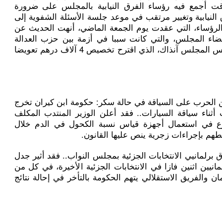
وقت أجمع فيه رؤساء الفرق النيابية بالمجلس على ضرورة
النيابية وتغيير مرتقب في موعد جلسة الأسئلة الشفوية إلى
 بأن ندوة الرؤساء، التي عقدت يوم الجمعة الماضي، أنهت الحديث عن
عضاء المجلس، والتي كانت سببا في أزمة بين حزب العدالة
والتنمية وفريقه النيابي، وكريم غلاب رئيس المجلس آنذاك، الذي اقترح تخصيص 4 آلاف درهم تعويضا
لن الحرب على السياقة في حالة سكر: حكومة ابن كيران تخرج
أثناء سياقة السيارات.. فقد أعلن الوزير المنتدب المكلف
ع في استعمال أجهزة قياس نسبة الكحول في الدم خلال
طهم بإجراءات زجرية ينص عليها القانون.
ق برلمانيي الانتخابات الجزئية بمجلس النواب.. فقد أثير جدل
نيين اثنين فازا في الانتخابات الجزئية الأخيرة، في كل من
 والفريق الاستقلالي يتهم الحكومة بالتأخر في إحالة نتائج