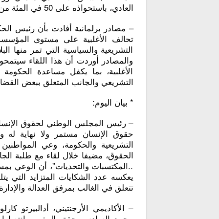
العادي، باستحواذه على 50 في المئة من مجموع مشاريع السكن.
– مصادر برلمانية أفادت بأن رئيس الحكو
تحالف الأغلبية على مستوى المؤسسة
التشريعية والسياسية التي تمر منها الب
والمصادر أوردت أن هذا اللقاء سيتمح
الأغلبية، بما يكفل مساعدة الحكومة 
التشريعي والجانب المتعلق ببعض القضايا
* بيان اليوم:
– رئيس المجلس الوطني لحقوق الإنسان
حقوق الإنسان مستمر ولا نهاية له 
التشريعية والحكومة، وعي المواطني
الحقوق، مضيفا خلال لقاء مع طلبة ال
..المكتسبات والتحديات”، أن الوعي بمسأ
يعكسه عدد الشكايات المتزايد التي يتل
تتعلق في الغالب بمرفق العدالة والإدار
– الأكاديمي الأرجنتيني، أدالبيرتو كا
محمد السادس حقق المغرب انتصارا 