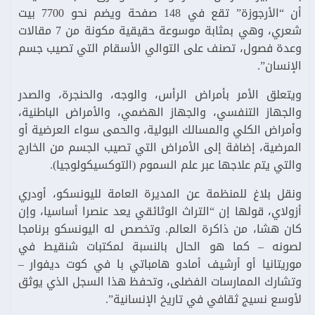
أن “الأرجوزة” تقع في 148 صفحة ويضم نحو 7700 بيت
شعري، وهي بمثابة موسوعة حقيقية مكونة من 7 مقالات
وعدة فصول، تصنف على التوالي الأسقام التي تصيب جسم
الإنسان”.
ويتعلق الأمر بأمراض الرأس، والوجه، والحنجرة، والصدر
والجهاز التنفسي، والجهاز الهضمي، والأمراض الباطنية،
وأمراض الكلي والمسالك البولية، والحمى سواء العرضية أو
المرضية، إضافة إلى الأمراض التي تصيب الجسم من الخارج
والتي يتم علاجها عبر علم السموم (التوكسیکولوجيا).
ونقل بلاغ للمنظمة عن المديرة العامة لليونسكو، أودري
أزولاي، قولها إن “التراث الوثائقي يعد عنصرا أساسيا، وإن
كان هشا، من ذاكرة العالم. وتخصص له اليونسكو برنامجا
لصونه – كما هو الحال بالنسبة لمكتبات شنقيط في
موريتانيا أو أرشيف أمادو هامباتي با في كوت ديفوار –
وتشارك الممارسات الفضلى، وتحفظ هذا السجل الذي يوثق
لأوسع نسيج ثقافي في تاريخ الإنسانية”.