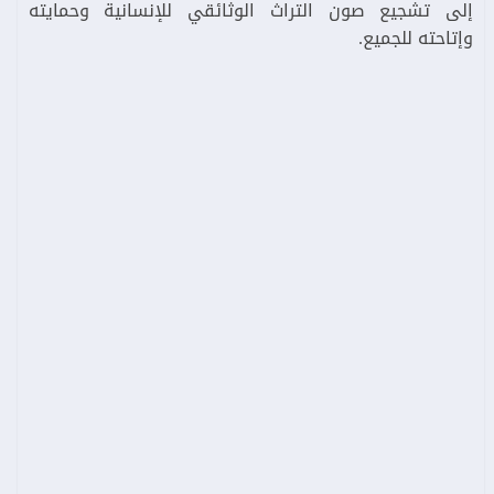
إلى تشجيع صون التراث الوثائقي للإنسانية وحمايته
وإتاحته للجميع.