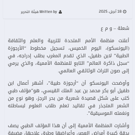
18 أبريل، 2025
Written by هيئة التحرير
شعلة – و م ع
أعلنت منظمة الأمم المتحدة للتربية والعلم والثقافة
(اليونسكو)، اليوم الخميس، تسجيل مخطوط “الأرجوزة
الطبية” لابن طفيل، الذي تقدم المغرب بطلب إدراجه، في
“سجل ذاكرة العالم” التابع للمنظمة الأممية، والذي يرمي
إلى صون التراث الوثائقي العالمي.
وأوضحت اليونسكو أن “أرجوزة طبية”، أشهر أعمال ابن
طفيل أبو بكر محمد بن عبد الملك القيسي، هو”مؤلف طبي
كتب على شكل قصيدة شعرية من بحر الرجز، وهو نوع من
الشعر المتجذر في تقاليد تعلم طلاب العلوم لبساطته
ونغمته الموسيقية”.
وأشارت المنظمة الأممية إلى أن هذا المؤلف الطبي يصف
بدقة كبيرة أمراض العصر، وأعراضها وطرق علاجها، مضيفة