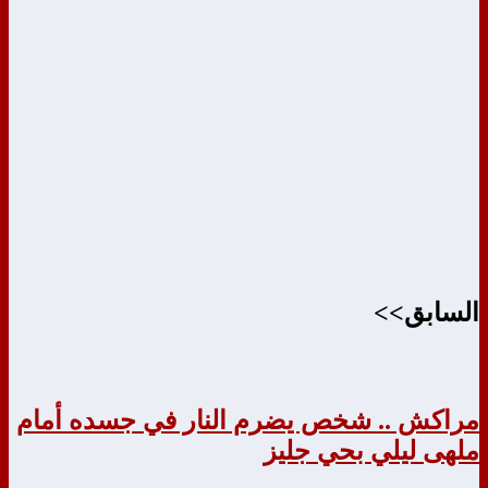
السابق>>
مراكش .. شخص يضرم النار في جسده أمام
ملهى ليلي بحي جليز