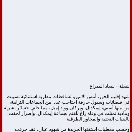
شعلة – سعاد المدراع
شهد إقليم الحوز، أمس الاثنين، تساقطات مطرية استثنائية تسببت
في فيضانات وسيول جارفة اجتاحت عددا من الجماعات الترابية،
من بينها أسني، إيمكدال، ويركان وواد إميل، مما خلف خسائر بشرية
ومادية تمثلت في وفاة راع للغنم بجماعة إيمكدال، وأضرار لحقت
بالبنيات التحتية والمحاور الطرقية.
وحسب معطيات استقتها الجريدة من شهود عيان، فقد جرفت