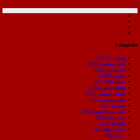
Categories
سلايدر
(7833)
أخبار وطنية
(5706)
24 ساعة
(1314)
رياضة
(1002)
شعلة TV
(709)
ثقافة وفنون
(578)
أسفل السليدر
(527)
طب وصحة
(376)
سياسة
(367)
التربية و التعليم
(363)
دين ودنيا
(356)
اقتصاد
(278)
اراء و اقلام
(97)
دولية
(90)