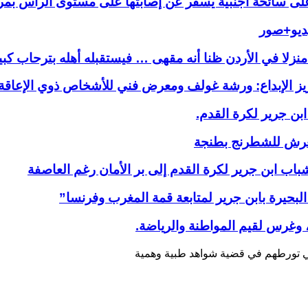
على سائحة أجنبية يسفر عن إصابتها على مستوى الرأس بم
يديو+صور
زلا في الأردن ظنا أنه مقهى … فيستقبله أهله بترحاب كبير أث
يز الإبداع: ورشة غولف ومعرض فني للأشخاص ذوي الإعاق
بن جرير لكرة القدم.
عرش للشطرنج بطنجة
 ابن جرير لكرة القدم إلى بر الأمان رغم العاصفة
لبحيرة بابن جرير لمتابعة قمة المغرب وفرنسا”
، وغرس لقيم المواطنة والرياضة.
 تورطهم في قضية شواهد طبية وهمية