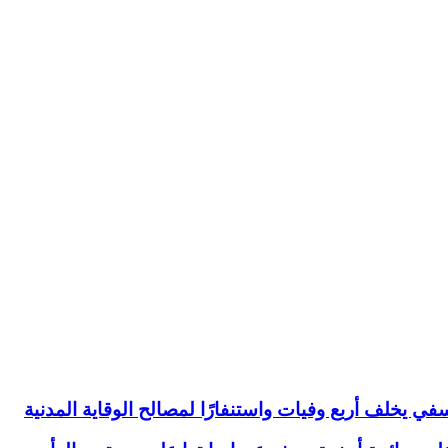
ي يخلف أربع وفيات واستنفارًا لمصالح الوقاية المدنية