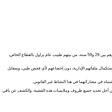
تمكنت عناصر المصلحة الولائية للشرطة القضائية بمدينة مراكش، مساء أمس الثلاثاء 09 شتنبر 2025، من إيقاف أربعة أشخاص تتراوح أعمارهم بين 29 و59 سنة، من بينهم طبيب عام يزاول بالقطاع الخاص،
ستكمال ملفاتهم الإدارية، دون إخضاعهم لأي فحص طبي، وبمقابل
تباه في مشاركتهما في هذا النشاط غير القانوني.
ك من أجل تحديد جميع ظروف وملابسات هذه القضية، والكشف عن باقي