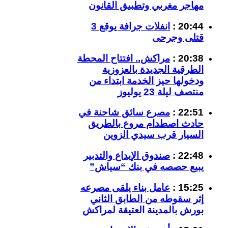
مهاجر مغربي وتطبيق القانون
20:44 :
انفلات جرافة يوقع 3
قتلى وجرحى
20:38 :
مراكش.. افتتاح المحطة
الطرقية الجديدة بالعزوزية
ودخولها حيز الخدمة ابتداء من
منتصف ليلة 23 يوليوز
22:51 :
مصرع سائق شاحنة في
حادث اصطدام مروع بالطريق
السيار قرب سيدي الزوين
22:48 :
صندوق الإيداع والتدبير
يبيع حصصه في بنك “سياش”
15:25 :
عامل بناء يلقى مصرعه
إثر سقوطه من الطابق الثاني
بورش بالمدينة العتيقة لمراكش