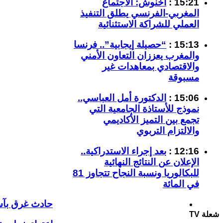
15:21 :
أخنوش: الاجتماع
المغربي-الفرنسي يطلق التنفيذ
العملي للشراكة الاستثنائية
15:13 :
“حصيلة إيجابية”.. فرنسا
والمغرب يعززان التعاون الأمني
والاقتصادي بمعاهدات غير
مسبوقة
15:06 :
الدكتورة أمل العباسي..
نموذج للأستاذة الجامعية التي
تجمع بين التميز الأكاديمي
والالتزام التربوي
12:16 :
بعد إجراء الاستدراكية..
الإعلان عن النتائج النهائية
للبكالوريا ونسبة النجاح تتجاوز 81
في المائة
حادث غرق بآسف
شعلة TV