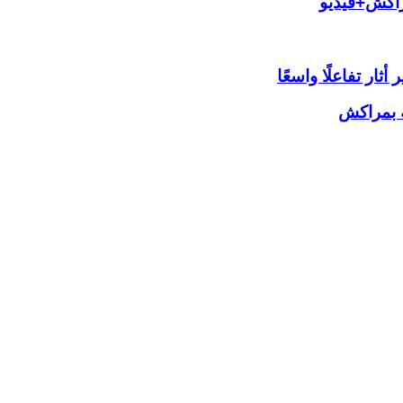
راكش+فيديو
ار تفاعلًا واسعًا
ة بمراكش