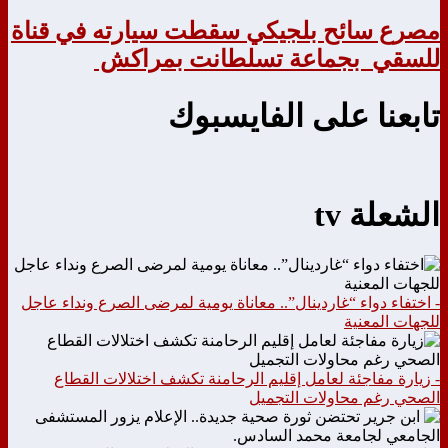
مصرع سائح بلجيكي سقطت سيارته في قناة
للسقي بجماعة تسلطانت بمراكش
تابعنا على الفايسبوك
الشعلة tv
- اختفاء دواء “غاردينال”.. معاناة يومية لمرضى الصرع ونداء عاجل
للجهات المعنية
- زيارة مفاجئة لعامل إقليم الرحامنة تكشف اختلالات القطاع
الصحي رغم محاولات التجميل