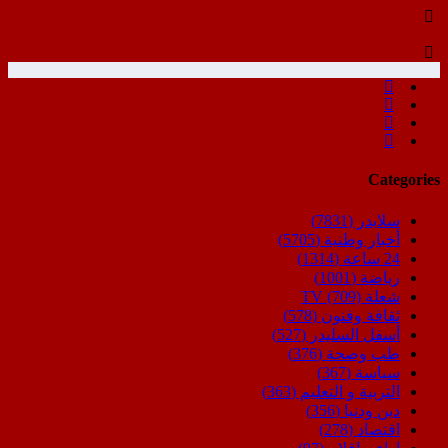
Categories
سلايدر
(7831)
أخبار وطنية
(5705)
24 ساعة
(1314)
رياضة
(1001)
شعلة TV
(709)
ثقافة وفنون
(578)
أسفل السليدر
(527)
طب وصحة
(376)
سياسة
(367)
التربية و التعليم
(363)
دين ودنيا
(356)
اقتصاد
(278)