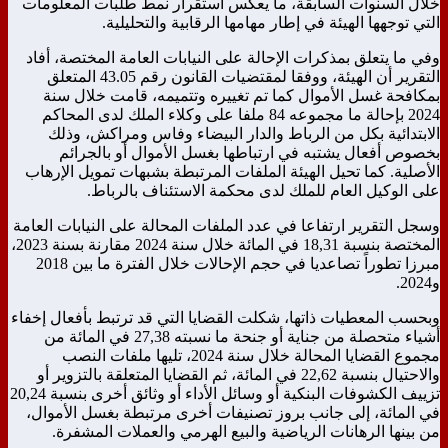
خلال السنوات السابقة، ما يعكس استقرار نمط طلبات المعلومات
التي توجهها الهيئة في إطار مهامها الرقابية والتحليلية.
وفي ما يتعلق بمذكرات الإحالة على النيابات العامة المختصة، أفاد
التقرير أن الهيئة، ووفقا لمقتضيات القانون رقم 43.05 المتعلق
بمكافحة غسل الأموال كما تم تغييره وتتميمه، قامت خلال سنة
2024 بإحالة ما مجموعه 84 ملفا على وكلاء الملك لدى المحاكم
الابتدائية بكل من الرباط والدار البيضاء وفاس ومراكش، وذلك
بخصوص أفعال يشتبه في ارتباطها بغسل الأموال أو بالجرائم
الأصلية. كما تحيل الهيئة الملفات المرتبطة بشبهات تمويل الإرهاب
على الوكيل العام للملك لدى محكمة الاستئناف بالرباط.
وسجل التقرير ارتفاعا في عدد الملفات المحالة على النيابات العامة
المختصة بنسبة 18,31 في المائة خلال سنة 2024 مقارنة بسنة 2023،
مبرزا تطوراً تصاعديا في حجم الإحالات خلال الفترة ما بين 2018
و2024.
وبحسب المعطيات ذاتها، شكلت القضايا التي قد ترتبط بأفعال إخفاء
أشياء متحصلة من جناية أو جنحة ما نسبته 27,38 في المائة من
مجموع القضايا المحالة خلال سنة 2024، تليها ملفات النصب
والاحتيال بنسبة 22,62 في المائة، ثم القضايا المتعلقة بالتزوير أو
تزييف الكشوفات البنكية أو وسائل الأداء أو وثائق أخرى بنسبة 20,24
في المائة، إلى جانب بروز تصنيفات أخرى مرتبطة بغسل الأموال،
من بينها الرهانات الرياضية والبيع الهرمي والعملات المشفرة.