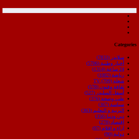
Categories
سلايدر
(7833)
أخبار وطنية
(5706)
24 ساعة
(1314)
رياضة
(1002)
شعلة TV
(709)
ثقافة وفنون
(578)
أسفل السليدر
(527)
طب وصحة
(376)
سياسة
(367)
التربية و التعليم
(363)
دين ودنيا
(356)
اقتصاد
(278)
اراء و اقلام
(97)
دولية
(90)