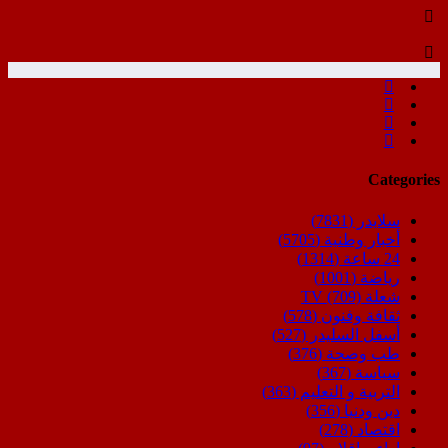
Categories
سلايدر
(7831)
أخبار وطنية
(5705)
24 ساعة
(1314)
رياضة
(1001)
شعلة TV
(709)
ثقافة وفنون
(578)
أسفل السليدر
(527)
طب وصحة
(376)
سياسة
(367)
التربية و التعليم
(363)
دين ودنيا
(356)
اقتصاد
(278)