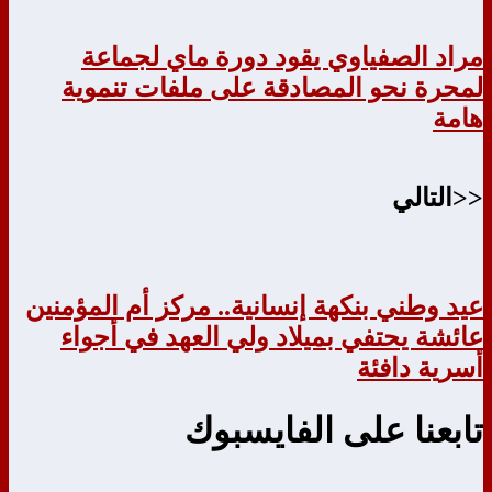
مراد الصفياوي يقود دورة ماي لجماعة
لمحرة نحو المصادقة على ملفات تنموية
هامة
<<التالي
عيد وطني بنكهة إنسانية.. مركز أم المؤمنين
عائشة يحتفي بميلاد ولي العهد في أجواء
أسرية دافئة
تابعنا على الفايسبوك