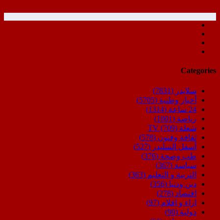
Categories
سلايدر
(7831)
أخبار وطنية
(5705)
24 ساعة
(1314)
رياضة
(1001)
شعلة TV
(709)
ثقافة وفنون
(578)
أسفل السليدر
(527)
طب وصحة
(376)
سياسة
(367)
التربية و التعليم
(363)
دين ودنيا
(356)
اقتصاد
(278)
اراء و اقلام
(97)
دولية
(90)