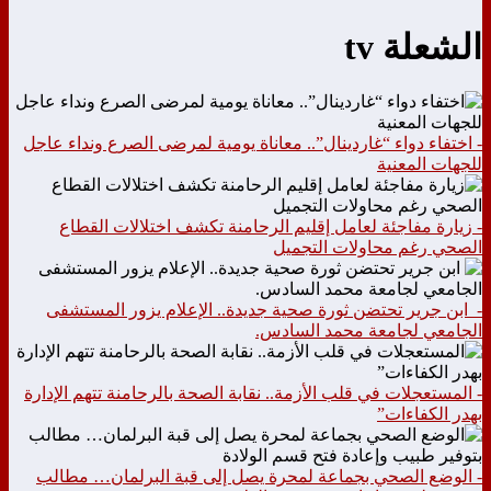
الشعلة tv
- اختفاء دواء “غاردينال”.. معاناة يومية لمرضى الصرع ونداء عاجل
للجهات المعنية
- زيارة مفاجئة لعامل إقليم الرحامنة تكشف اختلالات القطاع
الصحي رغم محاولات التجميل
- ابن جرير تحتضن ثورة صحية جديدة.. الإعلام يزور المستشفى
الجامعي لجامعة محمد السادس.
- المستعجلات في قلب الأزمة.. نقابة الصحة بالرحامنة تتهم الإدارة
بهدر الكفاءات”
- الوضع الصحي بجماعة لمحرة يصل إلى قبة البرلمان… مطالب