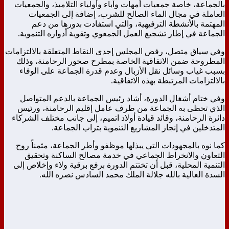
بالجماعة، خاصة جمعيات أمهات وآباء وأولياء التلاميذ، والجمعيات
العاملة في مجال الماء الصالح للشرب، إضافة إلى الجمعيات
المهتمة بالأنشطة الترفيهية، والتي استفادت بدورها من دعم
الجماعة في إطار تشجيع العمل الجمعوي وتقوية أدواره التنموية.
وفي سياق متصل، رفض المجلس إحدى النقاط المتعلقة بالالتزامات
المطروحة ضمن الاتفاقية الخاصة بمطرح صخور الرحامنة، وذلك
بسبب غياب وسائل نقل الأزبال وعدم قدرة الجماعة على الوفاء
بالالتزامات المرتبطة بهذه الاتفاقية.
وفي ختام أشغال الدورة، أشاد رئيس الجماعة بالدعم المتواصل
الذي تحظى به الجماعة من طرف عامل إقليم الرحامنة، ورئيس
دائرة الرحامنة، وقائد قيادة أولاد اتميم، إلى جانب مختلف الشركاء
المتدخلين في إنجاز المشاريع التنموية بتراب الجماعة.
كما نوه بالمجهودات التي يبذلها موظفو وأطر الجماعة، مثمناً روح
التعاون والانخراط الجماعي في خدمة مصالح الساكنة وتحقيق
التنمية المحلية، قبل أن تختتم الدورة برفع برقية ولاء وإخلاص إلى
السدة العالية بالله جلالة الملك محمد السادس نصره الله.