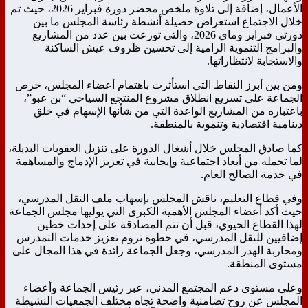
الأعمال، إضافة إلى تلاوة ملخص محضر دورة فبراير 2026، حيث تم
خلال الاجتماع استعراض حصيلة أنشطة رئاسة المجلس ما بين
دورتي فبراير وماي 2026، والتي توزعت بين عدد من المشاريع
والبرامج التنموية الرامية إلى تحسين ظروف عيش الساكنة
والاستجابة لانتظاراتها.
ومن بين أبرز النقاط التي استأثرت باهتمام أعضاء المجلس، حرص
الجماعة على تسريع انطلاق مشروع المنتجع السياحي “بن عبو”،
باعتباره من المشاريع الواعدة التي من شأنها الإسهام في خلق
دينامية اقتصادية وتنموية بالمنطقة.
كما صادق المجلس خلال أشغال الدورة على تنزيل العقوبات البديلة،
لما تحمله من أبعاد اجتماعية وإيجابية في تعزيز الإدماج والمساهمة
في خدمة الصالح العام.
وفي قطاع التعليم، ناقش المجلس بإسهاب ملف النقل المدرسي،
حيث أكد أعضاء المجلس الأهمية الكبرى التي يوليها مجلس الجماعة
لهذا القطاع الحيوي، قبل أن تتم المصادقة على إحداث خطين
إضافيين للنقل المدرسي، في خطوة تروم تعزيز خدمات التمدرس
ومحاربة الهدر المدرسي، وجعل الجماعة رائدة في هذا المجال على
مستوى المنطقة.
وعلى مستوى دعم المجتمع المدني، عبر رئيس الجماعة وأعضاء
المجلس عن روح تضامنية واضحة تجاه مختلف الجمعيات النشيطة