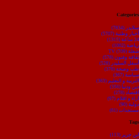
Categories
سلايدر
(7834)
أخبار وطنية
(5707)
24 ساعة
(1315)
رياضة
(1002)
شعلة TV
(709)
ثقافة وفنون
(578)
أسفل السليدر
(528)
طب وصحة
(376)
سياسة
(367)
التربية و التعليم
(363)
دين ودنيا
(356)
اقتصاد
(278)
اراء و اقلام
(97)
دولية
(90)
مستجدات
(61)
Tags
ابن جرير
(113)