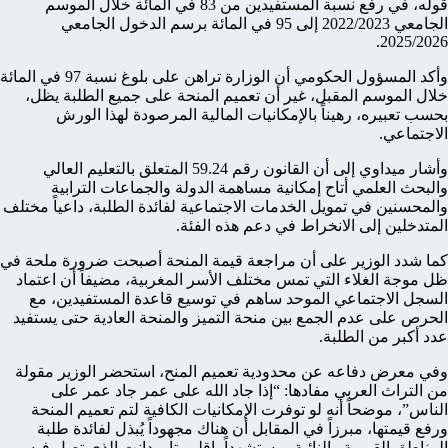
قوله، في رفع نسبة المستفيدين من 83 في المائة خلال الموسم
الجامعي 2022/2023 إلى 95 في المائة برسم الدخول الجامعي
2025/2026.
وأكد المسؤول الحكومي أن الوزارة تراهن على بلوغ نسبة 97 في المائة
خلال الموسم المقبل، غير أن تعميم المنحة على جميع الطلبة يظل،
بحسب تعبيره، رهيناً بالإمكانيات المالية المرصودة لهذا الورش
الاجتماعي.
وأشار ميداوي إلى أن القانون رقم 59.24 المتعلق بالتعليم العالي
والبحث العلمي أتاح إمكانية مساهمة الدولة والجماعات الترابية
والمحسنين في تمويل الخدمات الاجتماعية لفائدة الطلبة، داعياً مختلف
المتدخلين إلى الانخراط في دعم هذه الفئة.
كما شدد الوزير على أن مراجعة قيمة المنحة أصبحت ضرورة ملحة في
ظل موجة الغلاء التي تمس مختلف الأسر المغربية، مضيفاً أن اعتماد
السجل الاجتماعي الموحد ساهم في توسيع قاعدة المستفيدين، مع
الحرص على عدم الجمع بين منحة التميز والمنحة العادية حتى يستفيد
عدد أكبر من الطلبة.
وفي معرض دفاعه عن محدودية تعميم المنح، استحضر الوزير مقولة
من التراث العربي مفادها: “إذا جاد الله على عمر جاد عمر على
الناس”، موضحاً أنه لو توفرت الإمكانيات الكافية لتم تعميم المنحة
ورفع قيمتها، مبرزاً في المقابل أن هناك مجهوداً يُبذل لفائدة طلبة
المناطق القروية والنائية، مستشهداً بإقليم
تارودانت
الذي تصل فيه