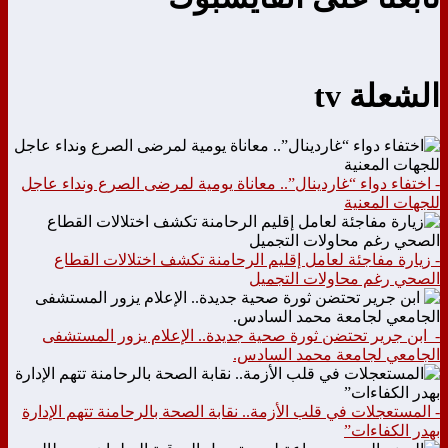
الشعلة tv
- اختفاء دواء “غاردينال”.. معاناة يومية لمرضى الصرع ونداء عاجل
للجهات المعنية
- زيارة مفاجئة لعامل إقليم الرحامنة تكشف اختلالات القطاع
الصحي رغم محاولات التجميل
- ابن جرير تحتضن ثورة صحية جديدة.. الإعلام يزور المستشفى
الجامعي لجامعة محمد السادس.
- المستعجلات في قلب الأزمة.. نقابة الصحة بالرحامنة تتهم الإدارة
بهدر الكفاءات”