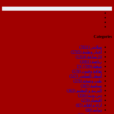
Categories
سلايدر
(7831)
أخبار وطنية
(5705)
24 ساعة
(1314)
رياضة
(1001)
شعلة TV
(709)
ثقافة وفنون
(578)
أسفل السليدر
(527)
طب وصحة
(376)
سياسة
(367)
التربية و التعليم
(363)
دين ودنيا
(356)
اقتصاد
(278)
اراء و اقلام
(97)
دولية
(90)