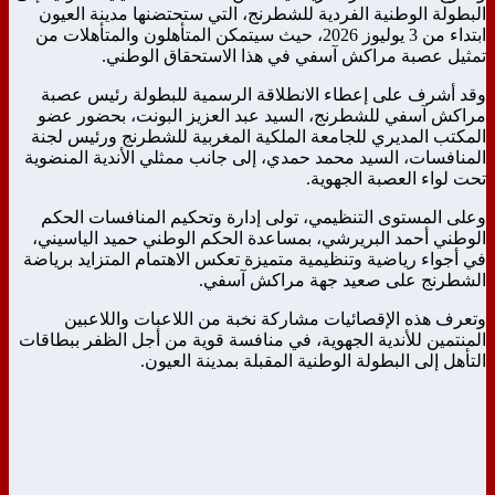
البطولة الوطنية الفردية للشطرنج، التي ستحتضنها مدينة العيون
ابتداء من 3 يوليوز 2026، حيث سيتمكن المتأهلون والمتأهلات من
تمثيل عصبة مراكش آسفي في هذا الاستحقاق الوطني.
وقد أشرف على إعطاء الانطلاقة الرسمية للبطولة رئيس عصبة
مراكش آسفي للشطرنج، السيد عبد العزيز البونت، بحضور عضو
المكتب المديري للجامعة الملكية المغربية للشطرنج ورئيس لجنة
المنافسات، السيد محمد حمدي، إلى جانب ممثلي الأندية المنضوية
تحت لواء العصبة الجهوية.
وعلى المستوى التنظيمي، تولى إدارة وتحكيم المنافسات الحكم
الوطني أحمد البريرشي، بمساعدة الحكم الوطني حميد الياسيني،
في أجواء رياضية وتنظيمية متميزة تعكس الاهتمام المتزايد برياضة
الشطرنج على صعيد جهة مراكش آسفي.
وتعرف هذه الإقصائيات مشاركة نخبة من اللاعبات واللاعبين
المنتمين للأندية الجهوية، في منافسة قوية من أجل الظفر ببطاقات
التأهل إلى البطولة الوطنية المقبلة بمدينة العيون.