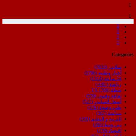
Categories
سلايدر
(7833)
أخبار وطنية
(5706)
24 ساعة
(1314)
رياضة
(1002)
شعلة TV
(709)
ثقافة وفنون
(578)
أسفل السليدر
(527)
طب وصحة
(376)
سياسة
(367)
التربية و التعليم
(363)
دين ودنيا
(356)
اقتصاد
(278)