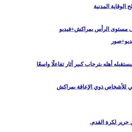
الوقاية المدنية
لى مستوى الرأس بمراكش+فيديو
يديو+صور
قبله أهله بترحاب كبير أثار تفاعلًا واسعًا
ي للأشخاص ذوي الإعاقة بمراكش
 جرير لكرة القدم.