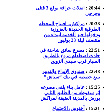
20:44 :
انفلات جرافة يوقع 3 قتلى
وجرحى
20:38 :
مراكش.. افتتاح المحطة
الطرقية الجديدة بالعزوزية
ودخولها حيز الخدمة ابتداء من
منتصف ليلة 23 يوليوز
22:51 :
مصرع سائق شاحنة في
حادث اصطدام مروع بالطريق
السيار قرب سيدي الزوين
22:48 :
صندوق الإيداع والتدبير
يبيع حصصه في بنك “سياش”
15:25 :
عامل بناء يلقى مصرعه
إثر سقوطه من الطابق الثاني
بورش بالمدينة العتيقة لمراكش
15:21 :
أخنوش: الاجتماع