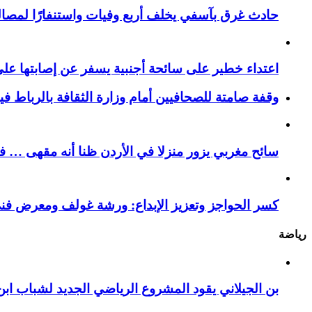
حادث غرق بآسفي يخلف أربع وفيات واستنفارًا لمصالح 
اعتداء خطير على سائحة أجنبية يسفر عن إصابتها ع
وقفة صامتة للصحافيين أمام وزارة الثقافة بالرباط ف
سائح مغربي يزور منزلا في الأردن ظنا أنه مقهى … فيست
كسر الحواجز وتعزيز الإبداع: ورشة غولف ومعرض فن
رياضة
بن الجيلاني يقود المشروع الرياضي الجديد لشباب ابن