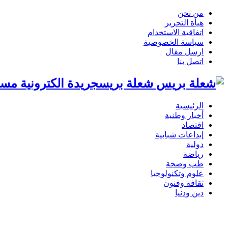
من نحن
هيأة التحرير
اتفاقية الاستخدام
سياسة الخصوصية
ارسل مقال
اتصل بنا
شعلة بريسجريدة الكترونية مست
الرئيسية
أخبار وطنية
اقتصاد
إبداعات شبابية
دولية
رياضة
طب وصحة
علوم وتكنولوجيا
ثقافة وفنون
دين ودنيا