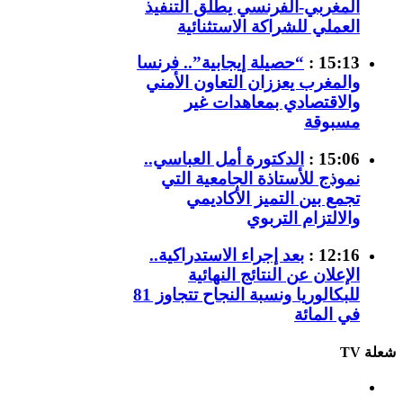
المغربي-الفرنسي يطلق التنفيذ
العملي للشراكة الاستثنائية
15:13 :
“حصيلة إيجابية”.. فرنسا
والمغرب يعززان التعاون الأمني
والاقتصادي بمعاهدات غير
مسبوقة
15:06 :
الدكتورة أمل العباسي..
نموذج للأستاذة الجامعية التي
تجمع بين التميز الأكاديمي
والالتزام التربوي
12:16 :
بعد إجراء الاستدراكية..
الإعلان عن النتائج النهائية
للبكالوريا ونسبة النجاح تتجاوز 81
في المائة
شعلة TV