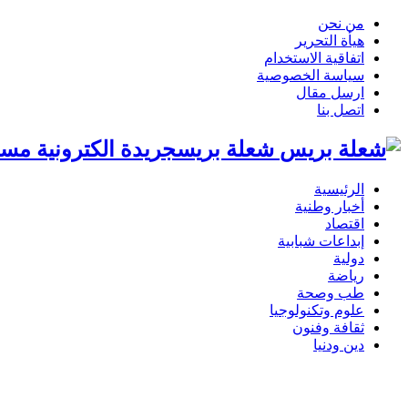
من نحن
هيأة التحرير
اتفاقية الاستخدام
سياسة الخصوصية
ارسل مقال
اتصل بنا
شعلة بريسجريدة الكترونية مست
الرئيسية
أخبار وطنية
اقتصاد
إبداعات شبابية
دولية
رياضة
طب وصحة
علوم وتكنولوجيا
ثقافة وفنون
دين ودنيا