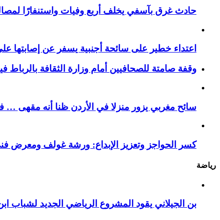
حادث غرق بآسفي يخلف أربع وفيات واستنفارًا لمصالح 
اعتداء خطير على سائحة أجنبية يسفر عن إصابتها ع
وقفة صامتة للصحافيين أمام وزارة الثقافة بالرباط ف
سائح مغربي يزور منزلا في الأردن ظنا أنه مقهى … فيست
كسر الحواجز وتعزيز الإبداع: ورشة غولف ومعرض فن
رياضة
بن الجيلاني يقود المشروع الرياضي الجديد لشباب ابن