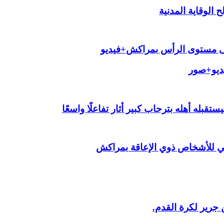
الوقاية المدنية
لى مستوى الرأس بمراكش+فيديو
يديو+صور
قبله أهله بترحاب كبير أثار تفاعلًا واسعًا
ي للأشخاص ذوي الإعاقة بمراكش
 جرير لكرة القدم.