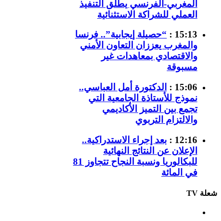
المغربي-الفرنسي يطلق التنفيذ
العملي للشراكة الاستثنائية
15:13 :
“حصيلة إيجابية”.. فرنسا
والمغرب يعززان التعاون الأمني
والاقتصادي بمعاهدات غير
مسبوقة
15:06 :
الدكتورة أمل العباسي..
نموذج للأستاذة الجامعية التي
تجمع بين التميز الأكاديمي
والالتزام التربوي
12:16 :
بعد إجراء الاستدراكية..
الإعلان عن النتائج النهائية
للبكالوريا ونسبة النجاح تتجاوز 81
في المائة
شعلة TV