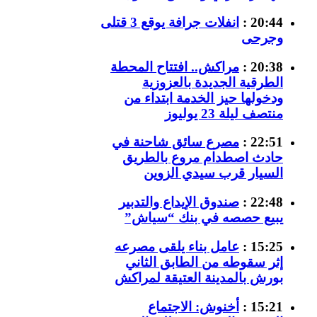
20:44 :
انفلات جرافة يوقع 3 قتلى
وجرحى
20:38 :
مراكش.. افتتاح المحطة
الطرقية الجديدة بالعزوزية
ودخولها حيز الخدمة ابتداء من
منتصف ليلة 23 يوليوز
22:51 :
مصرع سائق شاحنة في
حادث اصطدام مروع بالطريق
السيار قرب سيدي الزوين
22:48 :
صندوق الإيداع والتدبير
يبيع حصصه في بنك “سياش”
15:25 :
عامل بناء يلقى مصرعه
إثر سقوطه من الطابق الثاني
بورش بالمدينة العتيقة لمراكش
15:21 :
أخنوش: الاجتماع