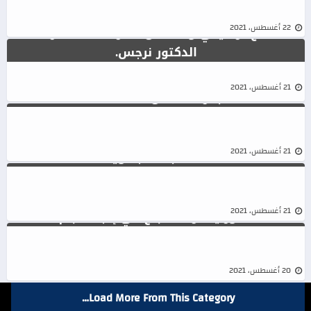
تصويب …عبدالعزيز العلوي مرشح الكتاب بالرحامنة،
سياسة
22 أغسطس، 2021
سأضع ترشيحي و سأدخل غمار المنافسة رفقة
الدكتور نرجس.
فيروس كورونا يخرج لائحة التقدم و الاشتراكية
سياسة
21 أغسطس، 2021
بالرحامنة من المنافسة.
البام بالرحامنة…الغندور و المرجاني يضعان لوائحهما
21 أغسطس، 2021
للانتخابات الجهوية.
الرحامنة…عبد الحليم عبد الباقي رئيس جماعة سيدي
21 أغسطس، 2021
منصور يغادر المصباح في إتجاه البام .
20 أغسطس، 2021
Load More From This Category…