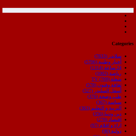
Categories
سلايدر
(7833)
أخبار وطنية
(5706)
24 ساعة
(1314)
رياضة
(1002)
شعلة TV
(709)
ثقافة وفنون
(578)
أسفل السليدر
(527)
طب وصحة
(376)
سياسة
(367)
التربية و التعليم
(363)
دين ودنيا
(356)
اقتصاد
(278)
اراء و اقلام
(97)
دولية
(90)