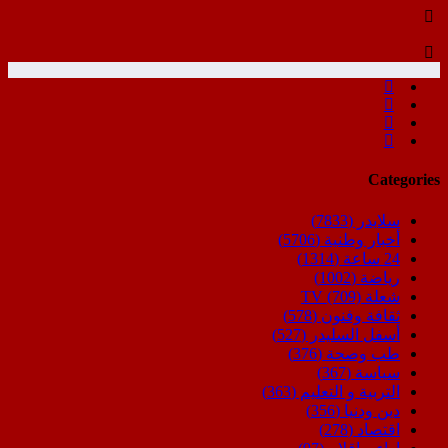
Categories
سلايدر
(7833)
أخبار وطنية
(5706)
24 ساعة
(1314)
رياضة
(1002)
شعلة TV
(709)
ثقافة وفنون
(578)
أسفل السليدر
(527)
طب وصحة
(376)
سياسة
(367)
التربية و التعليم
(363)
دين ودنيا
(356)
اقتصاد
(278)