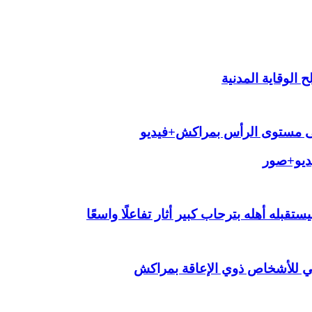
الوقاية المدنية
لى مستوى الرأس بمراكش+فيديو
يديو+صور
قبله أهله بترحاب كبير أثار تفاعلًا واسعًا
ي للأشخاص ذوي الإعاقة بمراكش