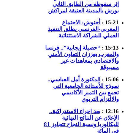
إثر سقوطه من الطابق الثاني
بورش بالمدينة العتيقة لمراكش
15:21 :
أخنوش: الاجتماع
المغربي-الفرنسي يطلق التنفيذ
العملي للشراكة الاستثنائية
15:13 :
“حصيلة إيجابية”.. فرنسا
والمغرب يعززان التعاون الأمني
والاقتصادي بمعاهدات غير
مسبوقة
15:06 :
الدكتورة أمل العباسي..
نموذج للأستاذة الجامعية التي
تجمع بين التميز الأكاديمي
والالتزام التربوي
12:16 :
بعد إجراء الاستدراكية..
الإعلان عن النتائج النهائية
للبكالوريا ونسبة النجاح تتجاوز 81
في المائة