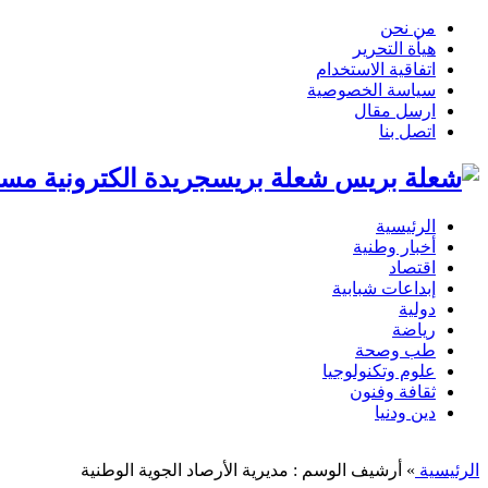
من نحن
هيأة التحرير
اتفاقية الاستخدام
سياسة الخصوصية
ارسل مقال
اتصل بنا
شعلة بريسجريدة الكترونية مست
الرئيسية
أخبار وطنية
اقتصاد
إبداعات شبابية
دولية
رياضة
طب وصحة
علوم وتكنولوجيا
ثقافة وفنون
دين ودنيا
الرئيسية
»
أرشيف الوسم : مديرية الأرصاد الجوية الوطنية