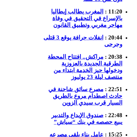
11:20 :
المغرب يطالب إيطاليا
بالإسراع في التحقيق في وفاة
مهاجر مغربي وتطبيق القانون
20:44 :
انفلات جرافة يوقع 3 قتلى
وجرحى
20:38 :
مراكش.. افتتاح المحطة
الطرقية الجديدة بالعزوزية
ودخولها حيز الخدمة ابتداء من
منتصف ليلة 23 يوليوز
22:51 :
مصرع سائق شاحنة في
حادث اصطدام مروع بالطريق
السيار قرب سيدي الزوين
22:48 :
صندوق الإيداع والتدبير
يبيع حصصه في بنك “سياش”
15:25 :
عامل بناء يلقى مصرعه