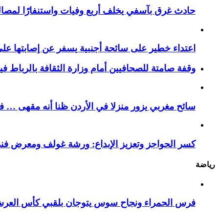
حادث غرق بآسفي يخلف أربع وفيات واستنفارًا لمصالح 
اعتداء خطير على سائحة أجنبية يسفر عن إصابتها ع
وقفة صامتة للصحافيين أمام وزارة الثقافة بالرباط ف
سائح مغربي يزور منزلا في الأردن ظنا أنه مقهى … فيست
كسر الحواجز وتعزيز الإبداع: ورشة غولف ومعرض فن
رياضة
فرس الحمراء ونجاح سوس يتوجان بلقبي كأس العر