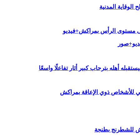
الوقاية المدنية
لى مستوى الرأس بمراكش+فيديو
يديو+صور
قبله أهله بترحاب كبير أثار تفاعلًا واسعًا
ي للأشخاص ذوي الإعاقة بمراكش
ش للشطرنج بطنجة