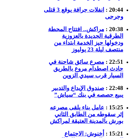
20:44 :
انفلات جرافة يوقع 3 قتلى
وجرحى
20:38 :
مراكش.. افتتاح المحطة
الطرقية الجديدة بالعزوزية
ودخولها حيز الخدمة ابتداء من
منتصف ليلة 23 يوليوز
22:51 :
مصرع سائق شاحنة في
حادث اصطدام مروع بالطريق
السيار قرب سيدي الزوين
22:48 :
صندوق الإيداع والتدبير
يبيع حصصه في بنك “سياش”
15:25 :
عامل بناء يلقى مصرعه
إثر سقوطه من الطابق الثاني
بورش بالمدينة العتيقة لمراكش
15:21 :
أخنوش: الاجتماع