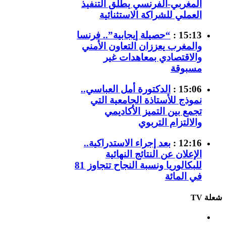
المغربي-الفرنسي يطلق التنفيذ
العملي للشراكة الاستثنائية
15:13 :
“حصيلة إيجابية”.. فرنسا
والمغرب يعززان التعاون الأمني
والاقتصادي بمعاهدات غير
مسبوقة
15:06 :
الدكتورة أمل العباسي..
نموذج للأستاذة الجامعية التي
تجمع بين التميز الأكاديمي
والالتزام التربوي
12:16 :
بعد إجراء الاستدراكية..
الإعلان عن النتائج النهائية
للبكالوريا ونسبة النجاح تتجاوز 81
في المائة
شعلة TV