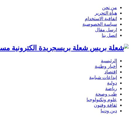
من نحن
هيأة التحرير
اتفاقية الاستخدام
سياسة الخصوصية
ارسل مقال
اتصل بنا
شعلة بريسجريدة الكترونية مست
الرئيسية
أخبار وطنية
اقتصاد
إبداعات شبابية
دولية
رياضة
طب وصحة
علوم وتكنولوجيا
ثقافة وفنون
دين ودنيا