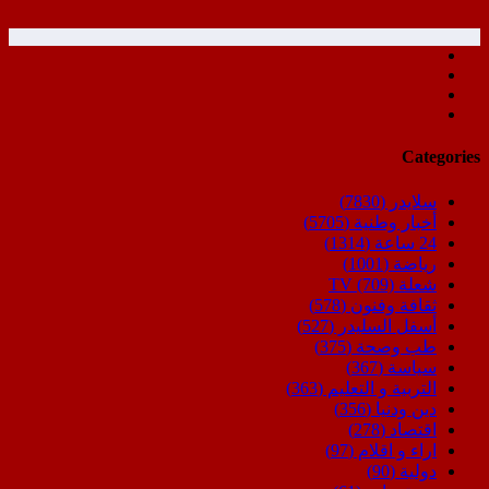
Categories
سلايدر
(7830)
أخبار وطنية
(5705)
24 ساعة
(1314)
رياضة
(1001)
شعلة TV
(709)
ثقافة وفنون
(578)
أسفل السليدر
(527)
طب وصحة
(375)
سياسة
(367)
التربية و التعليم
(363)
دين ودنيا
(356)
اقتصاد
(278)
اراء و اقلام
(97)
دولية
(90)