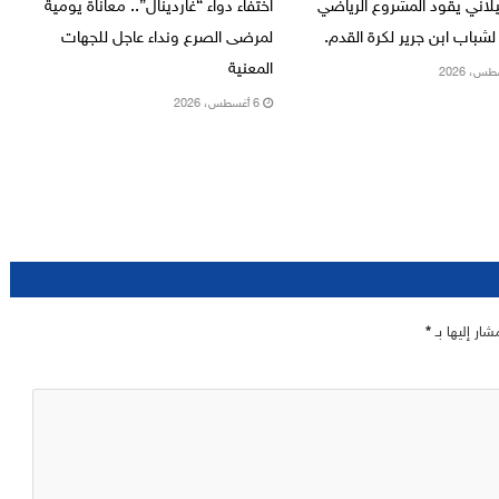
يلاني يقود المشروع الرياضي
اختفاء دواء “غاردينال”.. معاناة يومية
لشباب ابن جرير لكرة القدم.
لمرضى الصرع ونداء عاجل للجهات
المعنية
6 أغسطس، 2026
شار إليها بـ
*