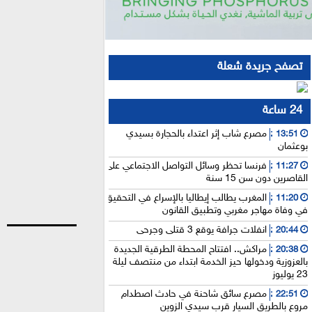
تصفح جريدة شعلة
24 ساعة
مصرع شاب إثر اعتداء بالحجارة بسيدي
13:51 :
بوعثمان
فرنسا تحظر وسائل التواصل الاجتماعي على
11:27 :
القاصرين دون سن 15 سنة
المغرب يطالب إيطاليا بالإسراع في التحقيق
11:20 :
في وفاة مهاجر مغربي وتطبيق القانون
انفلات جرافة يوقع 3 قتلى وجرحى
20:44 :
مراكش.. افتتاح المحطة الطرقية الجديدة
20:38 :
بالعزوزية ودخولها حيز الخدمة ابتداء من منتصف ليلة
23 يوليوز
مصرع سائق شاحنة في حادث اصطدام
22:51 :
مروع بالطريق السيار قرب سيدي الزوين