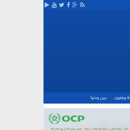
ة وفنون
دين ودنيا