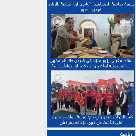
وقفة صامتة للصحافيين أمام وزارة الثقافة بالرباط
فيديو+صور
سائح مغربي يزور منزلا في الأردن ظنا أنه مقهى
… فيستقبله أهله بترحاب كبير أثار تفاعلًا واسعًا
كسر الحواجز وتعزيز الإبداع: ورشة غولف ومعرض
فني للأشخاص ذوي الإعاقة بمراكش
رياضة