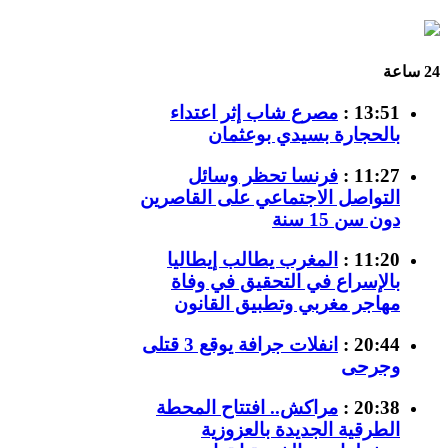
24 ساعة
13:51 :
مصرع شاب إثر اعتداء
بالحجارة بسيدي بوعثمان
11:27 :
فرنسا تحظر وسائل
التواصل الاجتماعي على القاصرين
دون سن 15 سنة
11:20 :
المغرب يطالب إيطاليا
بالإسراع في التحقيق في وفاة
مهاجر مغربي وتطبيق القانون
20:44 :
انفلات جرافة يوقع 3 قتلى
وجرحى
20:38 :
مراكش.. افتتاح المحطة
الطرقية الجديدة بالعزوزية