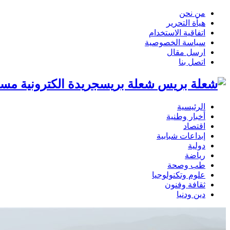
من نحن
هيأة التحرير
اتفاقية الاستخدام
سياسة الخصوصية
ارسل مقال
اتصل بنا
شعلة بريسجريدة الكترونية مست
الرئيسية
أخبار وطنية
اقتصاد
إبداعات شبابية
دولية
رياضة
طب وصحة
علوم وتكنولوجيا
ثقافة وفنون
دين ودنيا