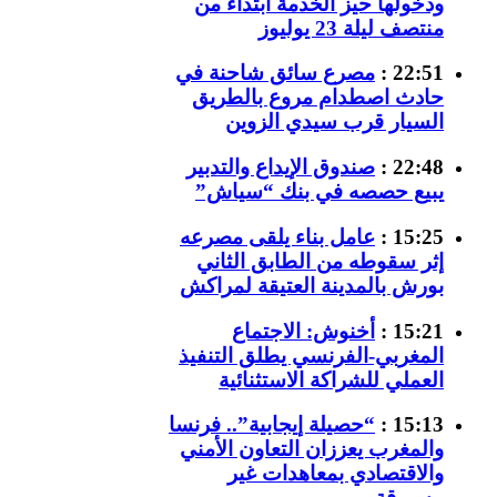
ودخولها حيز الخدمة ابتداء من
منتصف ليلة 23 يوليوز
22:51 :
مصرع سائق شاحنة في
حادث اصطدام مروع بالطريق
السيار قرب سيدي الزوين
22:48 :
صندوق الإيداع والتدبير
يبيع حصصه في بنك “سياش”
15:25 :
عامل بناء يلقى مصرعه
إثر سقوطه من الطابق الثاني
بورش بالمدينة العتيقة لمراكش
15:21 :
أخنوش: الاجتماع
المغربي-الفرنسي يطلق التنفيذ
العملي للشراكة الاستثنائية
15:13 :
“حصيلة إيجابية”.. فرنسا
والمغرب يعززان التعاون الأمني
والاقتصادي بمعاهدات غير