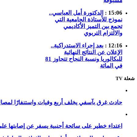
مسبوقة
15:06 :
الدكتورة أمل العباسي..
نموذج للأستاذة الجامعية التي
تجمع بين التميز الأكاديمي
والالتزام التربوي
12:16 :
بعد إجراء الاستدراكية..
الإعلان عن النتائج النهائية
للبكالوريا ونسبة النجاح تتجاوز 81
في المائة
شعلة TV
حادث غرق بآسفي يخلف أربع وفيات واستنفارًا لمصالح 
اعتداء خطير على سائحة أجنبية يسفر عن إصابتها ع