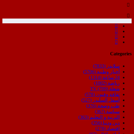
Categories
سلايدر
(7833)
أخبار وطنية
(5706)
24 ساعة
(1314)
رياضة
(1002)
شعلة TV
(709)
ثقافة وفنون
(578)
أسفل السليدر
(527)
طب وصحة
(376)
سياسة
(367)
التربية و التعليم
(363)
دين ودنيا
(356)
اقتصاد
(278)