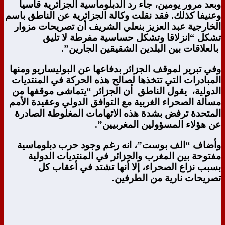
وبعد مرور يومين، جاء رد الدبلوماسية الجزائرية قاسيا
وعنيفا كذلك. فقد نقلت وكالة الجزائرية عن الناطق باسم
الخارجية عبد العزيز بنعلي الشريف أن تصريحات مزوار
تشكل “انزلاقا وتشكل حساسية مفرطة لا تليق
بالعلاقات بين البلدين الشقيقين الجارين”.
وفي تبرير لموقف الجزائر بدفاعها عن البوليساريو ومنها
المبادرات التي تتخذها لصالح هذه الحركة في المنتديات
الدولية، يقول الناطق أن الجزائر “يتماشى موقفها من
مسألة الصحراء الغربية مع التوافق الدولي وعقيدة الأمم
المتحدة ترفض بشدة هذه الاتهامات المغلوطة الصادرة
عن هؤلاء المسؤولين المغربيين”.
وأضاف “الف بوست”، انه رغم وجود حرب دبلوماسية
مفتوحة بين المغرب والجزائر في المنتديات الدولية
بسبب نزاع الصحراء، إلا أنها تشتد في أعقاب كل
تصريحات نارية من الطرفين.