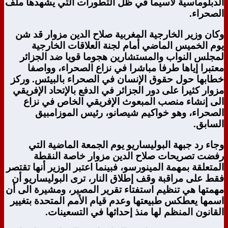
الدبلوماسية لاسيما في ظل التطورات التي يشهدها ملف
الصحراء.
وكان وزير الخارجية المغربية صلاح الدين مزوار قد شن
يوم الخميس الماضي أمام لجنة العلاقات الخارجية
لمجلس النواب والمستشارين هجوما قويا ضد الجزائر
معتبرا إياها طرفا مباشرا في نزاع الصحراء، وواصفا
خطابها حول حقوق الإنسان في الصحراء بالبيئس. وركز
مزوار كثيرا على دور الجزائر في الدفع بالإتحاد الإفريقي
الى إنشاء منصب المبعوث الإفريقي الخاص في نزاع
الصحراء، وهو خواكيم شيصانو، رئيس الموزامبيق
السابق.
وجاء رد جبهة البوليساريو يوم الجمعة الماضية التي
رفضت تصريحات صلاح الدين مزوار خاصة النقطة
المتعلقة بمهمة المينورسو، فبينما اعتبر الوزير أنها تقتصر
فقط على مراقبة وقف إطلاق النار، ترى البوليساريو أن
مهمتها هي تنظيم استفتاء تقرير المصير، ومشيرة الى أن
اسمها يعطكس طبيعتها وعدم قيام الأمم المتحدة بتغيير
القانون المنظم لها منذ إحداثها في التسعينات.