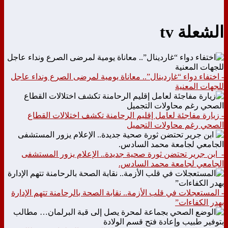
الشعلة tv
- اختفاء دواء “غاردينال”.. معاناة يومية لمرضى الصرع ونداء عاجل
للجهات المعنية
- زيارة مفاجئة لعامل إقليم الرحامنة تكشف اختلالات القطاع
الصحي رغم محاولات التجميل
- ابن جرير تحتضن ثورة صحية جديدة.. الإعلام يزور المستشفى
الجامعي لجامعة محمد السادس.
- المستعجلات في قلب الأزمة.. نقابة الصحة بالرحامنة تتهم الإدارة
بهدر الكفاءات”