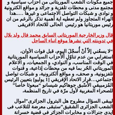
جميع مكونات الشعب الموريتانى من احزاب سياسية و
مجتمع مدنى و محطات تلفزية و جرائد و مواقع الكترونية
و نوادى و شبكات التواصل الاجتماعى و غيرها …..هدا
الهراء المتجاوز ولم تعطيه اية أهمية تذكر بالرغم من ان
رئيس موريتانيا هو رئيس الحالى للاتحاد الافريقى
قال وزيرالخارجية الموريتانى السابق محمد فال ولد بلال
في تدوينته التي نشرها موقع انباء الساحل
“لا يسعُني إلاّ أنْ أُسجْلَ اليوم، قبل فوات الأوان،
استغرابي من عدم تناوُلِ ألأحزاب السياسية الموريتانية
في الوقت المناسب، و النوادي، و الجمعيات، و الاعلام
الموريتاني الحُر بما فيه من محطات إذاعية، و قنوات
تلفزيونية، و صحف، و مواقع ألكترونية، و شبكات تواصل
اجتماعي…قرار الاتحاد الإفريقي [1 يوليو] بتعيين الرئيس
المُزمبيقي الأسْبق جوهاكيم شيسانو “مبعوثا خاصا”
للصحراء المغربية لأول مرّة في تاريخ المنظمة،
ليبقى السؤال مطروح هل البترول الجزائرى”اموال
الشعب الجزائرى الشقيق”ستبقى معرضة للتلاعب فى
ايدى جنرالات و مخابرات الجزائر فى قضية خسرانة