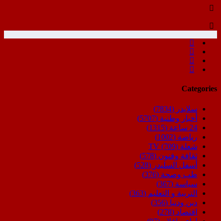
Categories
سلايدر
(7834)
أخبار وطنية
(5707)
24 ساعة
(1315)
رياضة
(1002)
شعلة TV
(709)
ثقافة وفنون
(578)
أسفل السليدر
(528)
طب وصحة
(376)
سياسة
(367)
التربية و التعليم
(363)
دين ودنيا
(356)
اقتصاد
(278)