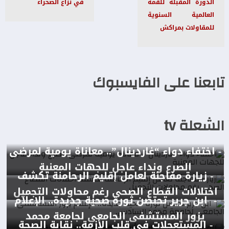
الدورة المقبلة للقمة
في نزاع الصحراء
العالمية السنوية
للمقاولات بمراكش
تابعنا على الفايسبوك
الشعلة tv
- اختفاء دواء “غاردينال”.. معاناة يومية لمرضى
الصرع ونداء عاجل للجهات المعنية
- زيارة مفاجئة لعامل إقليم الرحامنة تكشف
اختلالات القطاع الصحي رغم محاولات التجميل
- ابن جرير تحتضن ثورة صحية جديدة.. الإعلام
يزور المستشفى الجامعي لجامعة محمد
- المستعجلات في قلب الأزمة.. نقابة الصحة