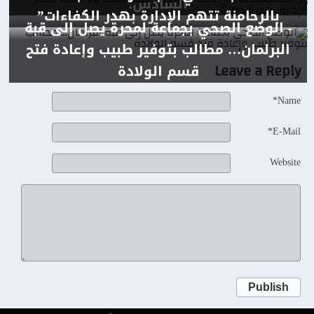
السادس.
بالرحامنة تتهم الإدارة بهدر الكفاءات”
- الوضع الصحي بجماعة لمحرة يصل إلى قبة
البرلمان… مطالب بتوفير طبيب وإعادة فتح
Leave a Reply
قسم الولادة
Name*
E-Mail*
Website
Publish