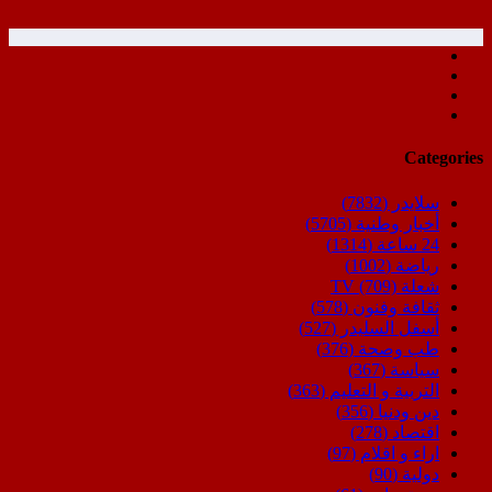
Categories
سلايدر
(7832)
أخبار وطنية
(5705)
24 ساعة
(1314)
رياضة
(1002)
شعلة TV
(709)
ثقافة وفنون
(578)
أسفل السليدر
(527)
طب وصحة
(376)
سياسة
(367)
التربية و التعليم
(363)
دين ودنيا
(356)
اقتصاد
(278)
اراء و اقلام
(97)
دولية
(90)