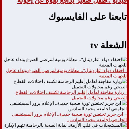
فيديو ..طفل صغير يدافع بقوة عن إخوته
تابعنا على الفايسبوك
الشعلة tv
- اختفاء دواء “غاردينال”.. معاناة يومية لمرضى الصرع ونداء عاجل
للجهات المعنية
- زيارة مفاجئة لعامل إقليم الرحامنة تكشف اختلالات القطاع
الصحي رغم محاولات التجميل
- ابن جرير تحتضن ثورة صحية جديدة.. الإعلام يزور المستشفى
الجامعي لجامعة محمد السادس.