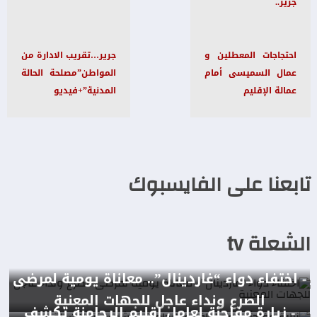
جرير..
احتجاجات المعطلين و
جرير…تقريب الادارة من
عمال السميسى أمام
المواطن”مصلحة الحالة
عمالة الإقليم
المدنية”+فيديو
تابعنا على الفايسبوك
الشعلة tv
- اختفاء دواء “غاردينال”.. معاناة يومية لمرضى
الصرع ونداء عاجل للجهات المعنية
- زيارة مفاجئة لعامل إقليم الرحامنة تكشف