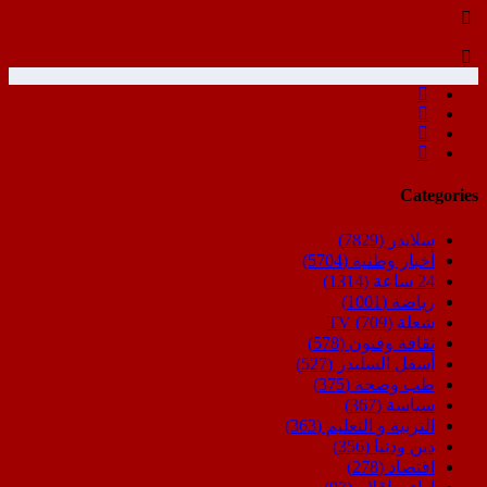
Categories
سلايدر
(7829)
أخبار وطنية
(5704)
24 ساعة
(1314)
رياضة
(1001)
شعلة TV
(709)
ثقافة وفنون
(578)
أسفل السليدر
(527)
طب وصحة
(375)
سياسة
(367)
التربية و التعليم
(363)
دين ودنيا
(356)
اقتصاد
(278)