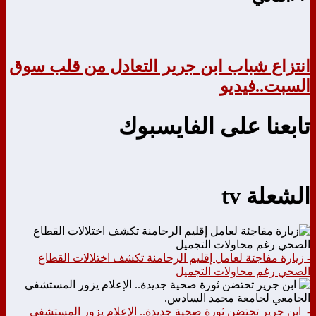
انتزاع شباب ابن جرير التعادل من قلب سوق
السبت..فيديو
تابعنا على الفايسبوك
الشعلة tv
- زيارة مفاجئة لعامل إقليم الرحامنة تكشف اختلالات القطاع
الصحي رغم محاولات التجميل
- ابن جرير تحتضن ثورة صحية جديدة.. الإعلام يزور المستشفى