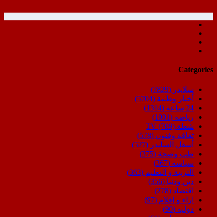
Categories
سلايدر
(7829)
أخبار وطنية
(5704)
24 ساعة
(1314)
رياضة
(1001)
شعلة TV
(709)
ثقافة وفنون
(578)
أسفل السليدر
(527)
طب وصحة
(375)
سياسة
(367)
التربية و التعليم
(363)
دين ودنيا
(356)
اقتصاد
(278)
اراء و اقلام
(97)
دولية
(90)