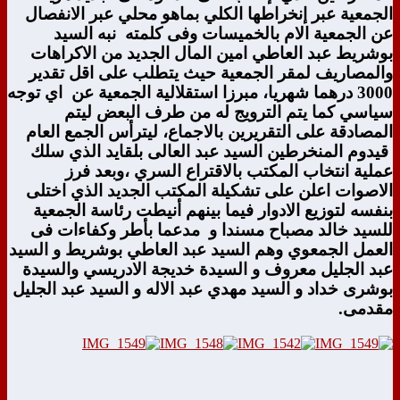
الجمعية عبر إنخراطها الكلي بماهو محلي عبر الانفصال
عن الجمعية الام بالخميسات وفى كلمته نبه السيد
بوشريط عبد العاطي امين المال الجديد من الاكراهات
والمصاريف لمقر الجمعية حيث يتطلب على اقل تقدير
3000 درهما شهريا، مبرزا استقلالية الجمعية عن اي توجه
سياسي كما يتم الترويج له من طرف البعض ليتم
المصادقة على التقريرين بالاجماع،
ليترأس الجمع العام
قيدوم المنخرطين السيد عبد العالى بلقايد الذي سلك
عملية انتخاب المكتب بالاقتراع السري ،وبعد فرز
الاصوات اعلن على تشكيلة المكتب الجديد الذي اختلى
بنفسه لتوزيع الادوار فيما بينهم أنيطت رئاسة الجمعية
للسيد خالد مصباح مسندا و مدعما بأطر وكفاءات فى
العمل الجمعوي وهم السيد عبد العاطي بوشريط و السيد
عبد الجليل معروف و السيدة خديجة الادريسي والسيدة
بوشرى خداد و السيد مهدي عبد الاله و السيد عبد الجليل
مقدمى.