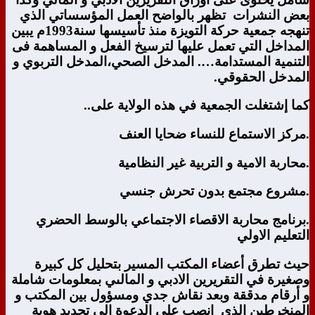
بعض النشرات تظهر بالواضح العمل المؤسساتي الذي
تنهجه جمعية حركة التويزة منذ تأسيسها سنة1993م يبين
المداخل التي تعمل عليها لترسيخ الفعل و المساهمة فى
التنمية المستدامة…. المدخل الصحي،المدخل التربوي و
المدخل الحقوقي.
كما إشتغلت الجمعية في هذه الولاية على..
.مركز الاستماع للنساء ضحايا العنف
.محاربة الامية و التربية غير النظامية
.مشروع مجتمع بدون تحرش جنسي
.برنامج محاربة الاقصاء الاجتماعي بالوسط الحضري
التعليم الاولي
حيث تطرق أعضاء المكتب المسير بتحليل كل كبيرة
وصغيرة في التقريرين الادبي و المالىي بمعلومات شاملة
و أرقام مدققة وبعد نقاش جدي ومسؤول بين المكتب و
المنخرطين الذي
إنصب على الدعوة الى تجديد هوية