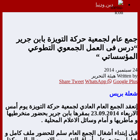
دين ودنيا
جمع عام لجمعية حركة التويزة بابن جرير
“درس فى العمل الجمعوي التطوعي
المؤسساتي “
24 سبتمبر، 2014
Written by هيئة التحرير
Share
Tweet
WhatsApp
Google Plus
شعلة بريس
إنعقد الجمع العام العادي لجمعية حركة التويزة يوم أمس
الاربعاء 23.09.2014 بمقرها بابن جرير بحضور منخرطيها
و مأطريها و أمام وسائل الاعلام المحلية .
قبل إبتداء أشغال الجمع العام سلم للحضور ملف كامل و
شامل يحتوى على أوراق التقريرين الادبي و المالي وكذا