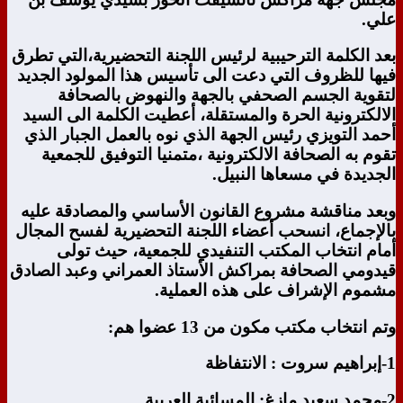
علي.
بعد الكلمة الترحيبية لرئيس اللجنة التحضيرية،التي تطرق
فيها للظروف التي دعت الى تأسيس هذا المولود الجديد
لتقوية الجسم الصحفي بالجهة والنهوض بالصحافة
الالكترونية الحرة والمستقلة، أعطيت الكلمة الى السيد
أحمد التويزي رئيس الجهة الذي نوه بالعمل الجبار الذي
تقوم به الصحافة الالكترونية ،متمنيا التوفيق للجمعية
الجديدة في مسعاها النبيل.
وبعد مناقشة مشروع القانون الأساسي والمصادقة عليه
بالإجماع، انسحب أعضاء اللجنة التحضيرية لفسح المجال
أمام انتخاب المكتب التنفيدي للجمعية، حيث تولى
قيدومي الصحافة بمراكش الأستاذ العمراني وعبد الصادق
مشموم الإشراف على هذه العملية.
وتم انتخاب مكتب مكون من 13 عضوا هم:
1-
إبراهيم سروت : الانتفاظة
2-محمد سعيد مازغ: المسائية العربية