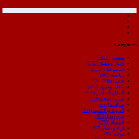
Categories
سلايدر
(7831)
أخبار وطنية
(5705)
24 ساعة
(1314)
رياضة
(1001)
شعلة TV
(709)
ثقافة وفنون
(578)
أسفل السليدر
(527)
طب وصحة
(376)
سياسة
(367)
التربية و التعليم
(363)
دين ودنيا
(356)
اقتصاد
(278)
اراء و اقلام
(97)
دولية
(90)