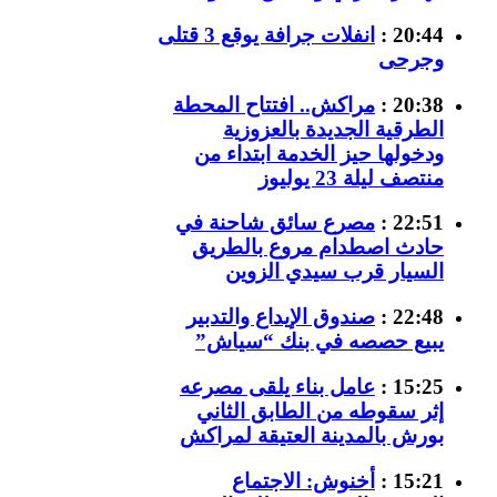
20:44 :
انفلات جرافة يوقع 3 قتلى
وجرحى
20:38 :
مراكش.. افتتاح المحطة
الطرقية الجديدة بالعزوزية
ودخولها حيز الخدمة ابتداء من
منتصف ليلة 23 يوليوز
22:51 :
مصرع سائق شاحنة في
حادث اصطدام مروع بالطريق
السيار قرب سيدي الزوين
22:48 :
صندوق الإيداع والتدبير
يبيع حصصه في بنك “سياش”
15:25 :
عامل بناء يلقى مصرعه
إثر سقوطه من الطابق الثاني
بورش بالمدينة العتيقة لمراكش
15:21 :
أخنوش: الاجتماع