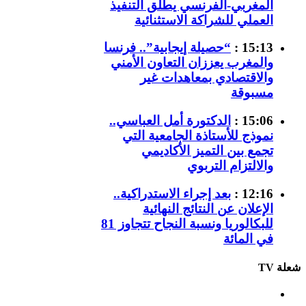
المغربي-الفرنسي يطلق التنفيذ
العملي للشراكة الاستثنائية
15:13 :
“حصيلة إيجابية”.. فرنسا
والمغرب يعززان التعاون الأمني
والاقتصادي بمعاهدات غير
مسبوقة
15:06 :
الدكتورة أمل العباسي..
نموذج للأستاذة الجامعية التي
تجمع بين التميز الأكاديمي
والالتزام التربوي
12:16 :
بعد إجراء الاستدراكية..
الإعلان عن النتائج النهائية
للبكالوريا ونسبة النجاح تتجاوز 81
في المائة
شعلة TV