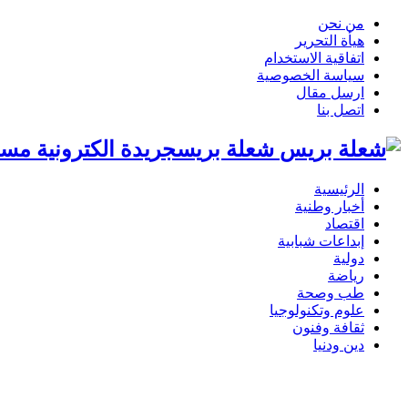
من نحن
هيأة التحرير
اتفاقية الاستخدام
سياسة الخصوصية
ارسل مقال
اتصل بنا
شعلة بريسجريدة الكترونية مست
الرئيسية
أخبار وطنية
اقتصاد
إبداعات شبابية
دولية
رياضة
طب وصحة
علوم وتكنولوجيا
ثقافة وفنون
دين ودنيا