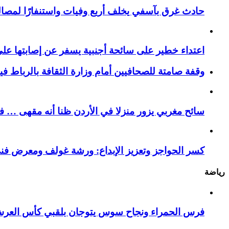
حادث غرق بآسفي يخلف أربع وفيات واستنفارًا لمصالح 
اعتداء خطير على سائحة أجنبية يسفر عن إصابتها ع
وقفة صامتة للصحافيين أمام وزارة الثقافة بالرباط ف
سائح مغربي يزور منزلا في الأردن ظنا أنه مقهى … فيست
كسر الحواجز وتعزيز الإبداع: ورشة غولف ومعرض فن
رياضة
فرس الحمراء ونجاح سوس يتوجان بلقبي كأس العر