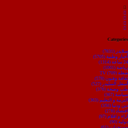
Categories
سلايدر
(7831)
أخبار وطنية
(5705)
24 ساعة
(1314)
رياضة
(1001)
شعلة TV
(709)
ثقافة وفنون
(578)
أسفل السليدر
(527)
طب وصحة
(376)
سياسة
(367)
التربية و التعليم
(363)
دين ودنيا
(356)
اقتصاد
(278)
اراء و اقلام
(97)
دولية
(90)
مستجدات
(61)