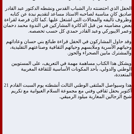
الحفل الذي احتضنته دار الشباب القدس ونشطه الدكتور عبد القادر
صاديق كان مناسبة لصاحبه الاستاذ مساعد لتقديم نبدة عن كتابه
وظروف تأليفه والمجالات التي اشتغل عليها .كما كان فرصة لقراءة
بعض مضامينه من قبل الدكاترة المشاركين في الندوة محمد دحمان
وعمر الايبوركي وعبد القادر حمدي كل حسب تخصصه.
وقد حاول المشاركون في الحفل قراءة طبائع بني حسان وعاداتهم
وحياتهم الأسرية وملابسهم وحياتهم الثقافية وصناعتهم التقليدية،
والمشترك مابين الصحراء والحوز.
ويشكل هذا الكتاب مساهمة مهمة في التعريف، على المستويين
الوطني والدولي، بأحد المكونات الأساسية للثقافة المغربية
المتعددة،
هذا وسيواصل الملتقى الوطني الثالث أنشطته يوم السبت القادم 21
أكتوبر بحفل ثقافي وفني مع مجموعة السلام الغيوانية مع تكريم
شيخ الزجالين المغاربة ميلود الرميقي.