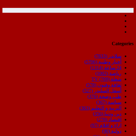
Categories
سلايدر
(7833)
أخبار وطنية
(5706)
24 ساعة
(1314)
رياضة
(1002)
شعلة TV
(709)
ثقافة وفنون
(578)
أسفل السليدر
(527)
طب وصحة
(376)
سياسة
(367)
التربية و التعليم
(363)
دين ودنيا
(356)
اقتصاد
(278)
اراء و اقلام
(97)
دولية
(90)