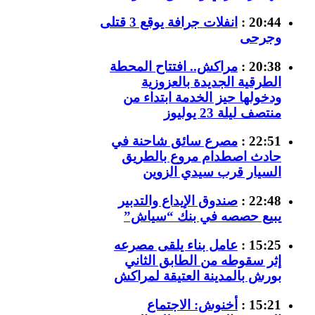
20:44 :
انفلات جرافة يوقع 3 قتلى
وجرحى
20:38 :
مراكش.. افتتاح المحطة
الطرقية الجديدة بالعزوزية
ودخولها حيز الخدمة ابتداء من
منتصف ليلة 23 يوليوز
22:51 :
مصرع سائق شاحنة في
حادث اصطدام مروع بالطريق
السيار قرب سيدي الزوين
22:48 :
صندوق الإيداع والتدبير
يبيع حصصه في بنك “سياش”
15:25 :
عامل بناء يلقى مصرعه
إثر سقوطه من الطابق الثاني
بورش بالمدينة العتيقة لمراكش
15:21 :
أخنوش: الاجتماع