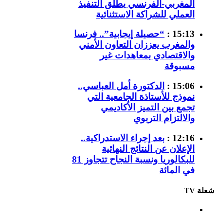
المغربي-الفرنسي يطلق التنفيذ
العملي للشراكة الاستثنائية
15:13 :
“حصيلة إيجابية”.. فرنسا
والمغرب يعززان التعاون الأمني
والاقتصادي بمعاهدات غير
مسبوقة
15:06 :
الدكتورة أمل العباسي..
نموذج للأستاذة الجامعية التي
تجمع بين التميز الأكاديمي
والالتزام التربوي
12:16 :
بعد إجراء الاستدراكية..
الإعلان عن النتائج النهائية
للبكالوريا ونسبة النجاح تتجاوز 81
في المائة
شعلة TV