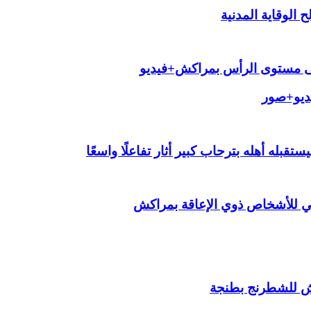
الوقاية المدنية
لى مستوى الرأس بمراكش+فيديو
يديو+صور
قبله أهله بترحاب كبير أثار تفاعلًا واسعًا
ي للأشخاص ذوي الإعاقة بمراكش
ش للشطرنج بطنجة