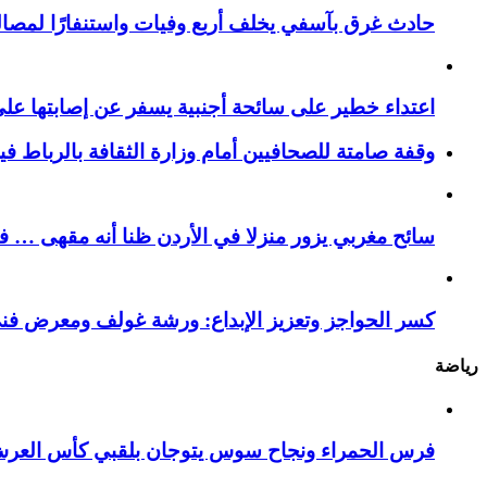
حادث غرق بآسفي يخلف أربع وفيات واستنفارًا لمصالح 
اعتداء خطير على سائحة أجنبية يسفر عن إصابتها ع
وقفة صامتة للصحافيين أمام وزارة الثقافة بالرباط ف
سائح مغربي يزور منزلا في الأردن ظنا أنه مقهى … فيست
كسر الحواجز وتعزيز الإبداع: ورشة غولف ومعرض فن
رياضة
فرس الحمراء ونجاح سوس يتوجان بلقبي كأس العر