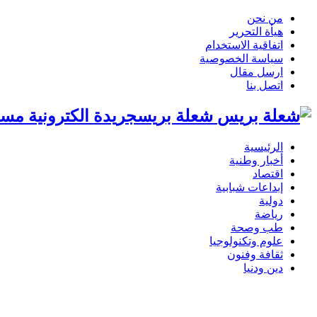
من نحن
هيأة التحرير
اتفاقية الاستخدام
سياسة الخصوصية
ارسل مقال
اتصل بنا
شعلة بريسجريدة الكترونية مست
الرئيسية
أخبار وطنية
اقتصاد
إبداعات شبابية
دولية
رياضة
طب وصحة
علوم وتكنولوجيا
ثقافة وفنون
دين ودنيا