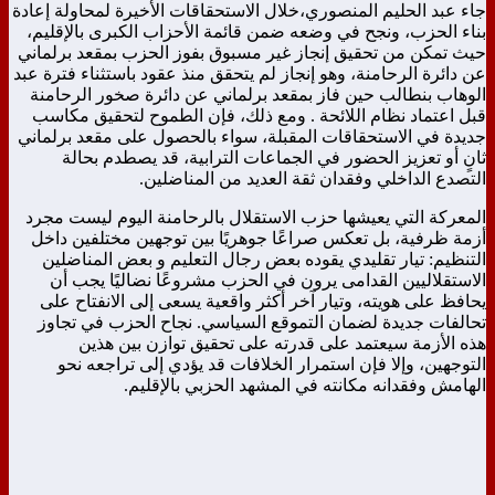
جاء عبد الحليم المنصوري،خلال الاستحقاقات الأخيرة لمحاولة إعادة
بناء الحزب، ونجح في وضعه ضمن قائمة الأحزاب الكبرى بالإقليم،
حيث تمكن من تحقيق إنجاز غير مسبوق بفوز الحزب بمقعد برلماني
عن دائرة الرحامنة، وهو إنجاز لم يتحقق منذ عقود باستثناء فترة عبد
الوهاب بنطالب حين فاز بمقعد برلماني عن دائرة صخور الرحامنة
قبل اعتماد نظام اللائحة . ومع ذلك، فإن الطموح لتحقيق مكاسب
جديدة في الاستحقاقات المقبلة، سواء بالحصول على مقعد برلماني
ثانٍ أو تعزيز الحضور في الجماعات الترابية، قد يصطدم بحالة
التصدع الداخلي وفقدان ثقة العديد من المناضلين.
المعركة التي يعيشها حزب الاستقلال بالرحامنة اليوم ليست مجرد
أزمة ظرفية، بل تعكس صراعًا جوهريًا بين توجهين مختلفين داخل
التنظيم: تيار تقليدي يقوده بعض رجال التعليم و بعض المناضلين
الاستقلاليين القدامى يرون في الحزب مشروعًا نضاليًا يجب أن
يحافظ على هويته، وتيار آخر أكثر واقعية يسعى إلى الانفتاح على
تحالفات جديدة لضمان التموقع السياسي. نجاح الحزب في تجاوز
هذه الأزمة سيعتمد على قدرته على تحقيق توازن بين هذين
التوجهين، وإلا فإن استمرار الخلافات قد يؤدي إلى تراجعه نحو
الهامش وفقدانه مكانته في المشهد الحزبي بالإقليم.