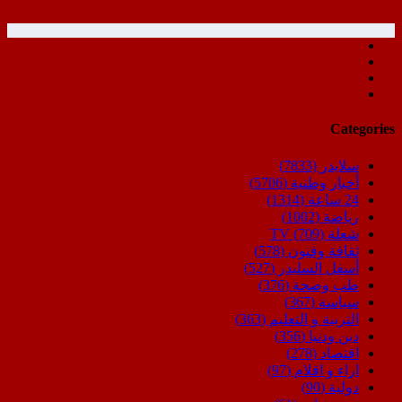
Categories
سلايدر
(7833)
أخبار وطنية
(5706)
24 ساعة
(1314)
رياضة
(1002)
شعلة TV
(709)
ثقافة وفنون
(578)
أسفل السليدر
(527)
طب وصحة
(376)
سياسة
(367)
التربية و التعليم
(363)
دين ودنيا
(356)
اقتصاد
(278)
اراء و اقلام
(97)
دولية
(90)