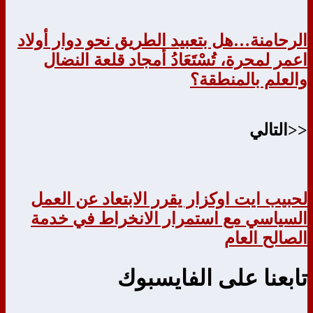
الرحامنة…هل بتعبيد الطريق نحو دوار أولاد
اعمر لمحرة، تُسْتَعَادُ أمجاد قلعة النضال
والعلم بالمنطقة؟
<<التالي
لحبيب ايت اوكزار يقرر الابتعاد عن العمل
السياسي مع استمرار الانخراط في خدمة
الصالح العام
تابعنا على الفايسبوك