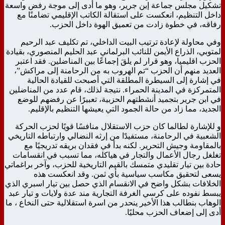
تشكيل مجلس جماعة إبن جرير، وهو ما أدى إلى موجة رفض واسعة
داخل التنظيم، انعكست على استقالة الكاتب الإقليمي تضامنًا مع
رفاقه، في خطوة زادت من تعميق الهوة داخل الحزب.
وفي محاولة لإعادة ترتيب البيت الداخلي، تم تكليف عبد الرحيم
لمتوبي، الذراع الأيمن للنائب البرلماني عبد الحليم المنصوري، بقيادة
الحزب اقليميا، وهو قرار لم يلقَ إجماعًا بين المناضلين. فقد اعتبر
العديد منهم أن الحزب “تم الهروب به من الرحامنة إلى مراكش”،
في إشارة إلى السيطرة المطلقة التي أصبحت للقيادة الحالية
المتمركزة في المدينة الحمراء. نتيجة لذلك، قام عدد من المناضلين
في ابن جرير بتجميد أنشطتهم الحزبية، تعبيرًا عن رفضهم للوضع
الجديد، مما زاد من حالة الجمود التي يعيشها التنظيم بالإقليم.
و للإشارة لطالما كان حزب الاستقلال منافسًا قويًا لحزب الحركة
الشعبية في الرحامنة، مستفيدًا من إرثه النضالي وارتباطه التاريخي
بالمقاومة وجيش التحرير. لكنه بدأ في فقدان بريقه تدريجيًا مع
تغلغل رجال الأعمال والتجار في هياكله، مما تسبب في انقسامات
حادة بين تيار تقليدي متمسك بالقيم التاريخية للحزب، وآخر براغماتي
يسعى لتحقيق مكاسب سياسية بأي ثمن. وقد انعكست هذه
الخلافات بشكل واضح في الانقسام الذي حصل بين تيار اسبري الذي
يبسط نفوده على كرسي الغرفة التجارية مند عدة ولايات و تيار عبد
الوهاب بنطالب هذا الأخير ينحدر من اسرة استقلالية حتى النخاع ، ما
أدى إلى إضعاف الحزب محليًا.