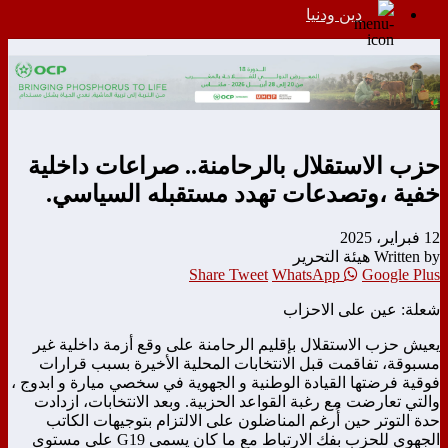
دين ودنيا
حزب الاستقلال بالرحامنة.. صراعات داخلية
خفية ،وتصدعات تهدد مستقبله السياسي.
12 فبراير، 2025
Written by هيئة التحرير
Share
Tweet
WhatsApp
Google Plus
شعلة: عين على الاحزاب
يعيش حزب الاستقلال بإقليم الرحامنة على وقع أزمة داخلية غير
مسبوقة، تفاقمت قبل الانتخابات المحلية الأخيرة بسبب قرارات
فوقية فرضتها القيادة الوطنية و الجهوية في سخصي ميارة و ابدوج ،
والتي تعارضت مع رغبة القواعد الحزبية. وبعد الانتخابات، ازدادت
حدة التوتر حين أُرغم المناضلون على الالتزام بتوجيهات الكاتب
الجهوي للحزب بفك الارتباط مع ما كان يسمى G19 على مستوى