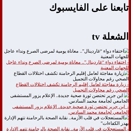
تابعنا على الفايسبوك
الشعلة tv
- اختفاء دواء “غاردينال”.. معاناة يومية لمرضى الصرع ونداء عاجل
للجهات المعنية
- زيارة مفاجئة لعامل إقليم الرحامنة تكشف اختلالات القطاع
الصحي رغم محاولات التجميل
- ابن جرير تحتضن ثورة صحية جديدة.. الإعلام يزور المستشفى
الجامعي لجامعة محمد السادس.
- المستعجلات في قلب الأزمة.. نقابة الصحة بالرحامنة تتهم الإدارة