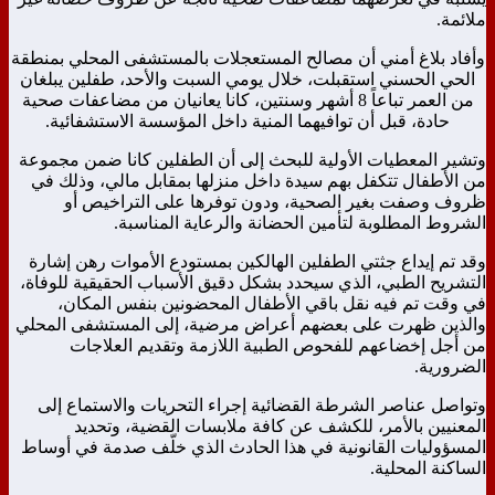
ملائمة.
وأفاد بلاغ أمني أن مصالح المستعجلات بالمستشفى المحلي بمنطقة
الحي الحسني استقبلت، خلال يومي السبت والأحد، طفلين يبلغان
من العمر تباعاً 8 أشهر وسنتين، كانا يعانيان من مضاعفات صحية
حادة، قبل أن توافيهما المنية داخل المؤسسة الاستشفائية.
وتشير المعطيات الأولية للبحث إلى أن الطفلين كانا ضمن مجموعة
من الأطفال تتكفل بهم سيدة داخل منزلها بمقابل مالي، وذلك في
ظروف وصفت بغير الصحية، ودون توفرها على التراخيص أو
الشروط المطلوبة لتأمين الحضانة والرعاية المناسبة.
وقد تم إيداع جثتي الطفلين الهالكين بمستودع الأموات رهن إشارة
التشريح الطبي، الذي سيحدد بشكل دقيق الأسباب الحقيقية للوفاة،
في وقت تم فيه نقل باقي الأطفال المحضونين بنفس المكان،
والذين ظهرت على بعضهم أعراض مرضية، إلى المستشفى المحلي
من أجل إخضاعهم للفحوص الطبية اللازمة وتقديم العلاجات
الضرورية.
وتواصل عناصر الشرطة القضائية إجراء التحريات والاستماع إلى
المعنيين بالأمر، للكشف عن كافة ملابسات القضية، وتحديد
المسؤوليات القانونية في هذا الحادث الذي خلّف صدمة في أوساط
الساكنة المحلية.