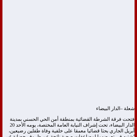
شعلة –الدار البيضاء
فتحت فرقة الشرطة القضائية بمنطقة أمن الحي الحسني بمدينة
الدار البيضاء، تحت إشراف النيابة العامة المختصة، يومه الأحد 20
أبريل الجاري بحثا قضائيا معمقا على خلفية وفاة طفلين رضيعين،
يُشتبه في تعرضهما لمضاعفات صحية ناتجة عن ظروف حضانة غير