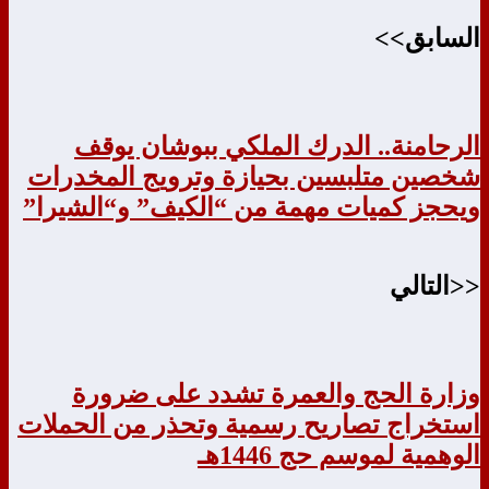
السابق>>
الرحامنة.. الدرك الملكي ببوشان يوقف
شخصين متلبسين بحيازة وترويج المخدرات
ويحجز كميات مهمة من “الكيف” و“الشيرا”
<<التالي
وزارة الحج والعمرة تشدد على ضرورة
استخراج تصاريح رسمية وتحذر من الحملات
الوهمية لموسم حج 1446هـ