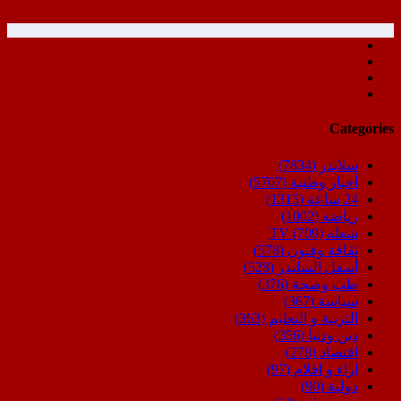
Categories
سلايدر
(7834)
أخبار وطنية
(5707)
24 ساعة
(1315)
رياضة
(1002)
شعلة TV
(709)
ثقافة وفنون
(578)
أسفل السليدر
(528)
طب وصحة
(376)
سياسة
(367)
التربية و التعليم
(363)
دين ودنيا
(356)
اقتصاد
(278)
اراء و اقلام
(97)
دولية
(90)