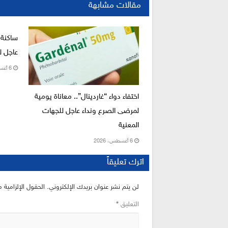
مقالات مشابهة
ساكنة 
عاجل لإ
6 أغسطس، 2026
اختفاء دواء “غاردينال”.. معاناة يومية
لمرضى الصرع ونداء عاجل للجهات
المعنية
6 أغسطس، 2026
اترك تعليقاً
لن يتم نشر عنوان بريدك الإلكتروني.
الحقول الإلزامية م
التعليق
*