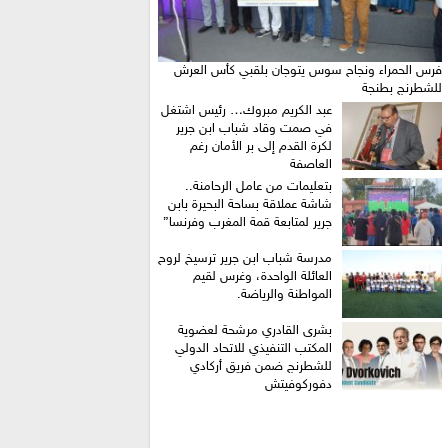
فرس الحمراء ونجاح سوس يتوجان بلقبي كأس العرش
للشطرنج بطنجة
عبد الكريم مبروك… رئيس اشتغل
في صمت وقاد شباب ابن جرير
لكرة القدم إلى بر الأمان رغم
العاصفة
بتعليمات من عامل الرحامنة..
شاشة عملاقة بساحة البحيرة بابن
جرير لمتابعة قمة المغرب وفرنسا”
​مدرسة شباب ابن جرير ترسيخ لروح
العائلة الواحدة، وغرس لقيم
المواطنة والرياضة.
بشرى القادري مرشحة لعضوية
المكتب التنفيذي للاتحاد الدولي
للشطرنج ضمن فريق أركادي
دفوركوفيتش