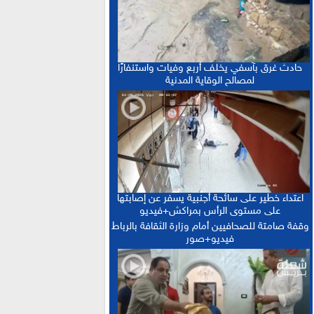
“حصيلة إيجابية”.. فرنسا والمغرب يعززان
15:13 :
التعاون الأمني والاقتصادي بمعاهدات غير مسبوقة
الدكتورة أمل العباسي.. نموذج للأستاذة
15:06 :
الجامعية التي تجمع بين التميز الأكاديمي والالتزام
حادث غرق بآسفي يخلف أربع وفيات واستنفارًا
التربوي
لمصالح الوقاية المدنية
بعد إجراء الاستدراكية.. الإعلان عن النتائج
12:16 :
النهائية للبكالوريا ونسبة النجاح تتجاوز 81 في المائة
اعتداء خطير على سائحة أجنبية يسفر عن إصابتها
على مستوى الرأس بمراكش+فيديو
وقفة صامتة للصحافيين أمام وزارة الثقافة بالرباط
فيديو+صور