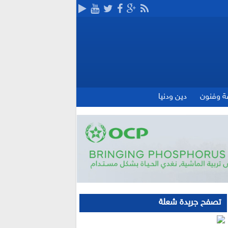
ة وفنون
دين ودنيا
تصفح جريدة شعلة