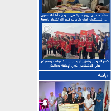
سائح مغربي يزور منزلا في الأردن ظنا أنه مقهى
… فيستقبله أهله بترحاب كبير أثار تفاعلًا واسعًا
كسر الحواجز وتعزيز الإبداع: ورشة غولف ومعرض
فني للأشخاص ذوي الإعاقة بمراكش
رياضة