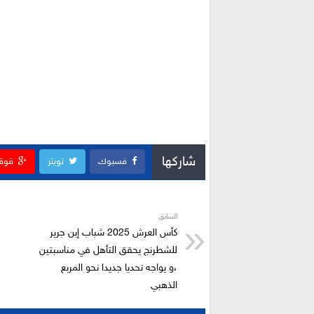
شاركها
فسبوك
تويتر
قوق
السابق
كأس العرش 2025 شباب إبن جرير
للشطرنج يحقق التأهل في مناسبتين
،و يواجه تحديا جديدا نحو المربع
الذهبي