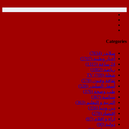
Categories
سلايدر
(7834)
أخبار وطنية
(5707)
24 ساعة
(1315)
رياضة
(1002)
شعلة TV
(709)
ثقافة وفنون
(578)
أسفل السليدر
(528)
طب وصحة
(376)
سياسة
(367)
التربية و التعليم
(363)
دين ودنيا
(356)
اقتصاد
(278)
اراء و اقلام
(97)
دولية
(90)