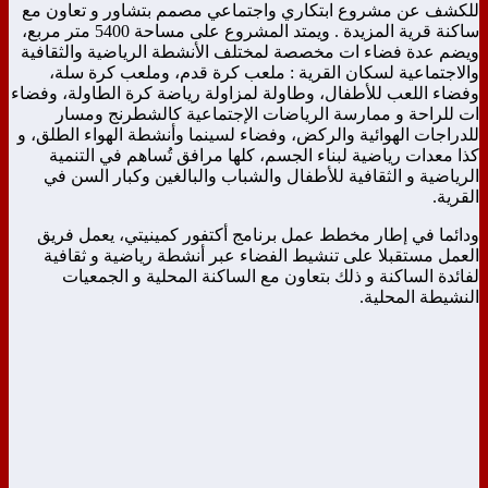
للكشف عن مشروع ابتكاري واجتماعي مصمم بتشاور و تعاون مع
ساكنة قرية المزيدة . ويمتد المشروع على مساحة 5400 متر مربع،
ويضم عدة فضاء ات مخصصة لمختلف الأنشطة الرياضية والثقافية
والاجتماعية لسكان القرية : ملعب كرة قدم، وملعب كرة سلة،
وفضاء اللعب للأطفال، وطاولة لمزاولة رياضة كرة الطاولة، وفضاء
ات للراحة و ممارسة الرياضات الإجتماعية كالشطرنج ومسار
للدراجات الهوائية والركض، وفضاء لسينما وأنشطة الهواء الطلق، و
كذا معدات رياضية لبناء الجسم، كلها مرافق تُساهم في التنمية
الرياضية و الثقافية للأطفال والشباب والبالغين وكبار السن في
القرية.
ودائما في إطار مخطط عمل برنامج أكتفور كمينيتي، يعمل فريق
العمل مستقبلا على تنشيط الفضاء عبر أنشطة رياضية و ثقافية
لفائدة الساكنة و ذلك بتعاون مع الساكنة المحلية و الجمعيات
النشيطة المحلية.