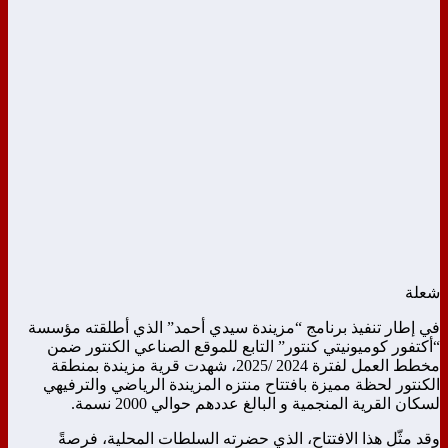
شعلة
في إطار تنفيذ برنامج “مزيندة سيدي أحمد” الذي أطلقته مؤسسة
“أكتفور كوميونيتي كنتور” التابع للموقع الصناعي الكنتور ضمن
مخطط العمل لفترة 2024 /2025، شهدت قرية مزيندة بمنطقة
الكنتور لحظة مميزة بافتتاح منتزه المزيندة الرياضي والترفيهي
لسكان القرية المنجمية و البالغ عددهم حوالي 2000 نسمة.
وقد مثّل هذا الافتتاح، الذي حضرته السلطات المحلية، فرصةً