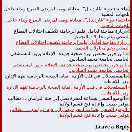
- اختفاء دواء “غاردينال”.. معاناة يومية لمرضى الصرع ونداء عاجل
للجهات المعنية
- زيارة مفاجئة لعامل إقليم الرحامنة تكشف اختلالات القطاع
الصحي رغم محاولات التجميل
- ابن جرير تحتضن ثورة صحية جديدة.. الإعلام يزور المستشفى
الجامعي لجامعة محمد السادس.
- المستعجلات في قلب الأزمة.. نقابة الصحة بالرحامنة تتهم الإدارة
بهدر الكفاءات”
- الوضع الصحي بجماعة لمحرة يصل إلى قبة البرلمان… مطالب
بتوفير طبيب وإعادة فتح قسم الولادة
Leave a Reply