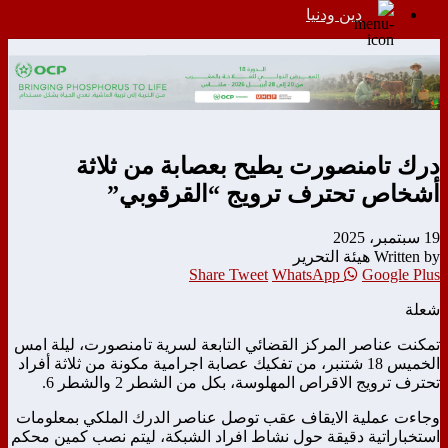
دين ودنيا
درك تامنصورت يطيح بعصابة من ثلاثة
أشخاص تحترف ترويج “القرقوبي”
19 سبتمبر، 2025
Written by هيئة التحرير
Share
Tweet
WhatsApp
Google Plus
شعلة
تمكنت عناصر المركز القضائي التابعة لسرية تامنصورت، ليلة امس
الخميس 18 شتنبر، من تفكيك عصابة اجرامية مكونة من ثلاثة أفراد
تحترف ترويج الاقراص المهلوسة، بكل من الشطر 2 والشطر 6.
وجاءت عملية الايقاف عقب توصل عناصر الدرك الملكي بمعلومات
استخباراتية دقيقة حول نشاط افراد الشبكة، ليتم نصب كمين محكم