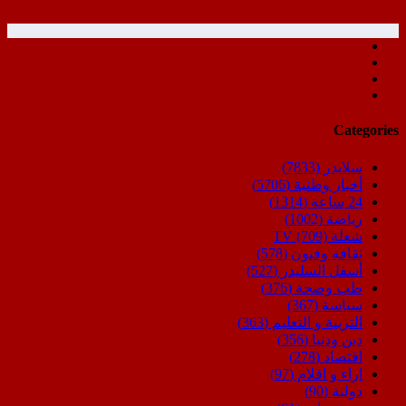
Categories
سلايدر
(7833)
أخبار وطنية
(5706)
24 ساعة
(1314)
رياضة
(1002)
شعلة TV
(709)
ثقافة وفنون
(578)
أسفل السليدر
(527)
طب وصحة
(376)
سياسة
(367)
التربية و التعليم
(363)
دين ودنيا
(356)
اقتصاد
(278)
اراء و اقلام
(97)
دولية
(90)