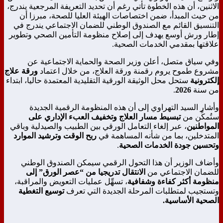
الاثنين، أن هذه الخطوة تأتي رغم أن تحديد التعريفة المرجعية يندرج،
من حيث المبدأ، ضمن اختصاصات الهيئة العليا للصحة، مبرزا أن
التنسيق القائم مع الصندوق الوطني للضمان الاجتماعي يندرج في
إطار ورش أوسع يهدف إلى إصلاح منظومة التأمين الصحي وتطوير
علاقتها بمقدمي الخدمات الصحية.
وفي سياق متصل، أعلن وزير الصحة والحماية الاجتماعية عن
مشروع طموح يروم رقمنة ورقة العلاج، من خلال اعتماد
ورقة علاج
إلكترونية
ستحل محل الوثيقة الورقية التقليدية المعتمدة حاليا، ابتداء
من سنة
2026
.
وأشار السيد التهراوي إلى أن هذه المنظومة الرقمية الجديدة
ستُمكِّن من
تبسيط مسار العلاج وتخفيف العبء الإداري على
المواطنين
، عبر إلغاء التعامل الورقي بين الطبيب والصيدلية وباقي
المتدخلين، بما من شأنه المساهمة في
ربح الوقت وترشيد الموارد
وتحسين جودة الخدمات الصحية
.
وأضاف الوزير أن هذا التحول الرقمي سيمكن الصندوق الوطني
للضمان الاجتماعي من
الانتقال تدريجيا من “عصر الورق” إلى
منظومة أكثر كفاءة وشفافية
، تسهِّل عمليات التعويض والمراقبة،
وتستجيب لمتطلبات المرحلة الجديدة التي تعرف
توسيع التغطية
الصحية الأساسية.