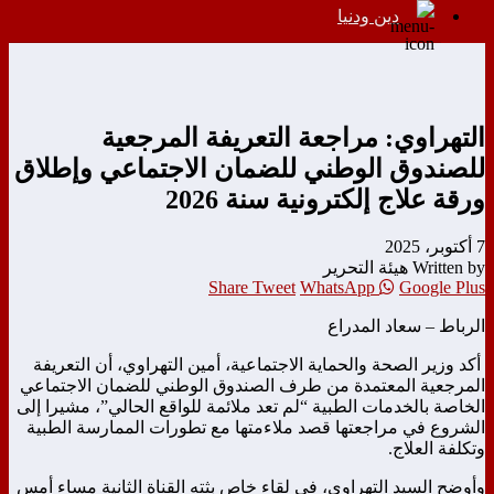
دين ودنيا
التهراوي: مراجعة التعريفة المرجعية
للصندوق الوطني للضمان الاجتماعي وإطلاق
ورقة علاج إلكترونية سنة 2026
7 أكتوبر، 2025
Written by هيئة التحرير
Share
Tweet
WhatsApp
Google Plus
الرباط – سعاد المدراع
أكد وزير الصحة والحماية الاجتماعية، أمين التهراوي، أن التعريفة
المرجعية المعتمدة من طرف الصندوق الوطني للضمان الاجتماعي
الخاصة بالخدمات الطبية “لم تعد ملائمة للواقع الحالي”، مشيرا إلى
الشروع في مراجعتها قصد ملاءمتها مع تطورات الممارسة الطبية
وتكلفة العلاج.
وأوضح السيد التهراوي، في لقاء خاص بثته القناة الثانية مساء أمس