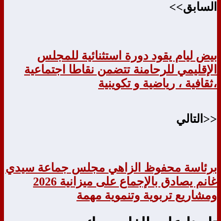
السابق>>
بيض ليام يقود دورة استثنائية للمجلس
الإقليمي للرحامنة تتضمن نقاطا اجتماعية
،ثقافية ، رياضية و تكوينية
<<التالي
برئاسة محفوظ الزاهي مجلس جماعة سيدي
غانم يصادق بالإجماع على ميزانية 2026
ومشاريع تربوية وتنموية مهمة