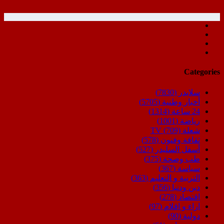
Categories
سلايدر
(7830)
أخبار وطنية
(5705)
24 ساعة
(1314)
رياضة
(1001)
شعلة TV
(709)
ثقافة وفنون
(578)
أسفل السليدر
(527)
طب وصحة
(375)
سياسة
(367)
التربية و التعليم
(363)
دين ودنيا
(356)
اقتصاد
(278)
اراء و اقلام
(97)
دولية
(90)