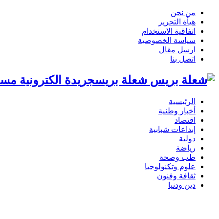
من نحن
هيأة التحرير
اتفاقية الاستخدام
سياسة الخصوصية
ارسل مقال
اتصل بنا
شعلة بريسجريدة الكترونية مست
الرئيسية
أخبار وطنية
اقتصاد
إبداعات شبابية
دولية
رياضة
طب وصحة
علوم وتكنولوجيا
ثقافة وفنون
دين ودنيا