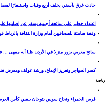
حادث غرق بآسفي يخلف أربع وفيات واستنفارًا لمصالح 
اعتداء خطير على سائحة أجنبية يسفر عن إصابتها ع
وقفة صامتة للصحافيين أمام وزارة الثقافة بالرباط ف
سائح مغربي يزور منزلا في الأردن ظنا أنه مقهى … فيست
كسر الحواجز وتعزيز الإبداع: ورشة غولف ومعرض فن
رياضة
فرس الحمراء ونجاح سوس يتوجان بلقبي كأس العر