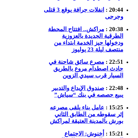
20:44 :
انفلات جرافة يوقع 3 قتلى
وجرحى
20:38 :
مراكش.. افتتاح المحطة
الطرقية الجديدة بالعزوزية
ودخولها حيز الخدمة ابتداء من
منتصف ليلة 23 يوليوز
22:51 :
مصرع سائق شاحنة في
حادث اصطدام مروع بالطريق
السيار قرب سيدي الزوين
22:48 :
صندوق الإيداع والتدبير
يبيع حصصه في بنك “سياش”
15:25 :
عامل بناء يلقى مصرعه
إثر سقوطه من الطابق الثاني
بورش بالمدينة العتيقة لمراكش
15:21 :
أخنوش: الاجتماع