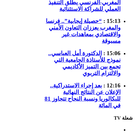
المغربي-الفرنسي يطلق التنفيذ
العملي للشراكة الاستثنائية
15:13 :
“حصيلة إيجابية”.. فرنسا
والمغرب يعززان التعاون الأمني
والاقتصادي بمعاهدات غير
مسبوقة
15:06 :
الدكتورة أمل العباسي..
نموذج للأستاذة الجامعية التي
تجمع بين التميز الأكاديمي
والالتزام التربوي
12:16 :
بعد إجراء الاستدراكية..
الإعلان عن النتائج النهائية
للبكالوريا ونسبة النجاح تتجاوز 81
في المائة
شعلة TV