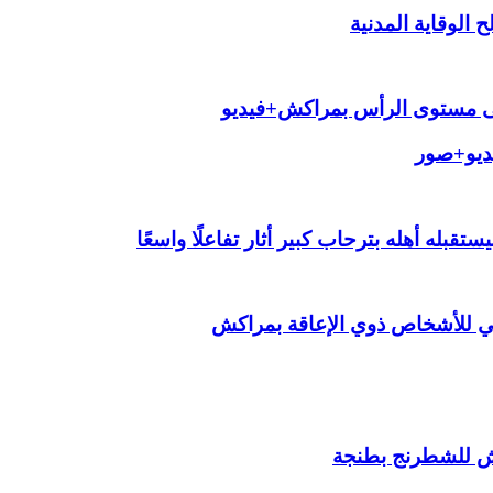
الوقاية المدنية
لى مستوى الرأس بمراكش+فيديو
يديو+صور
قبله أهله بترحاب كبير أثار تفاعلًا واسعًا
ي للأشخاص ذوي الإعاقة بمراكش
ش للشطرنج بطنجة