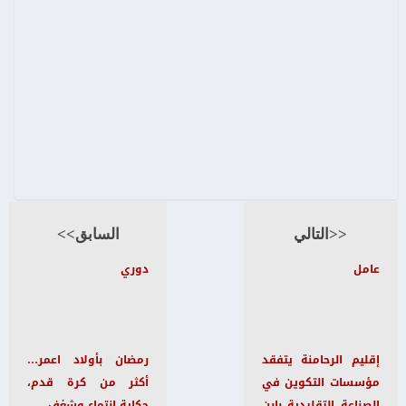
<<التالي
السابق>>
عامل
دوري
إقليم الرحامنة يتفقد
رمضان بأولاد اعمر…
مؤسسات التكوين في
أكثر من كرة قدم،
الصناعة التقليدية بابن
حكاية انتماء وشغف