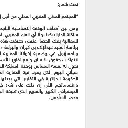
تحث شعار:
“المجتمع المدني المغربي المحلي من أجل إ
ومن بين أهداف الوقفة التضامنية الناجحة بامت
ساكنة الدارالبيضاء وال
رأي العام المغربي ال
للمطالبة بفك الحصار عنهم، و
عرفت
هذه ا
برئاسة السيد عبدالإلاه بن كيران والبرلما
والمسؤول في وضعية إخواننا المغاربة ا
انتهاكات حقوق الانسان ورفع تقارير للأ
تخول له نفسه المساس بوحدة المملكة المغر
سيأتي اليوم الذي يعود فيه المغاربة ا
الحكومة الجزائرية في التقارير التي يبعثه
وارتساماتهم التي إن دلت على شئ فإن
الديمغرافي الكبير والسريع الذي تعرفه ال
محمد السادس
.