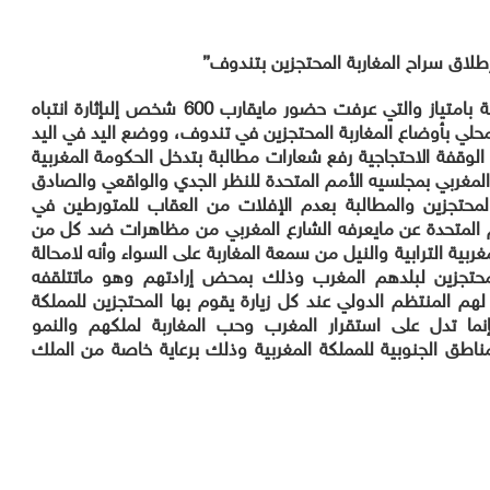
طلاق سراح المغاربة المحتجزين بتندوف”
ياز والتي عرفت حضور مايقارب 600 شخص إلى
إثارة انتباه
محلي
بأوضاع المغاربة المحتجزين في تندوف، ووضع اليد في اليد
لوقفة الاحتجاجية رفع شعارات مطالبة بتدخل الحكومة المغربية
ن المغربي بمجلسيه الأمم المتحدة للنظر الجدي والواقعي والصادق
لمحتجزين والمطالبة بعدم الإفلات من العقاب للمتورطين في
مم المتحدة عن مايعرفه الشارع المغربي من مظاهرات ضد كل من
بية الترابية والنيل من سمعة المغاربة على السواء وأنه لامحالة
لمحتجزين لبلدهم المغرب وذلك بمحض إرادتهم وهو ماتتلقفه
ا لهم المنتظم الدولي عند كل زيارة يقوم بها المحتجزين للمملكة
ما تدل على استقرار المغرب وحب المغاربة لملكهم والنمو
مناطق الجنوبية للمملكة المغربية وذلك بر
عاية خاصة من الملك