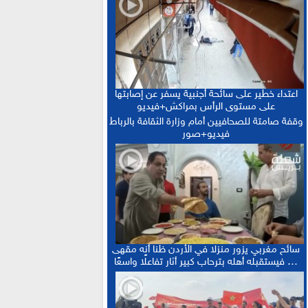
أخنوش: الاجتماع المغربي-الفرنسي يطلق
15:21 :
التنفيذ العملي للشراكة الاستثنائية
“حصيلة إيجابية”.. فرنسا والمغرب يعززان
15:13 :
التعاون الأمني والاقتصادي بمعاهدات غير مسبوقة
الدكتورة أمل العباسي.. نموذج للأستاذة
15:06 :
الجامعية التي تجمع بين التميز الأكاديمي والالتزام
اعتداء خطير على سائحة أجنبية يسفر عن إصابتها
التربوي
على مستوى الرأس بمراكش+فيديو
وقفة صامتة للصحافيين أمام وزارة الثقافة بالرباط
فيديو+صور
سائح مغربي يزور منزلا في الأردن ظنا أنه مقهى
… فيستقبله أهله بترحاب كبير أثار تفاعلًا واسعًا