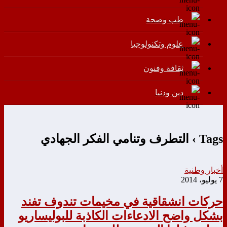
طب وصحة
علوم وتكنولوجيا
ثقافة وفنون
دين ودنيا
Tags › التطرف وتنامي الفكر الجهادي
أخبار وطنية
7 يوليو، 2014
حركات انشقاقية في مخيمات تندوف تفند
بشكل واضح الادعاءات الكاذبة للبوليساريو