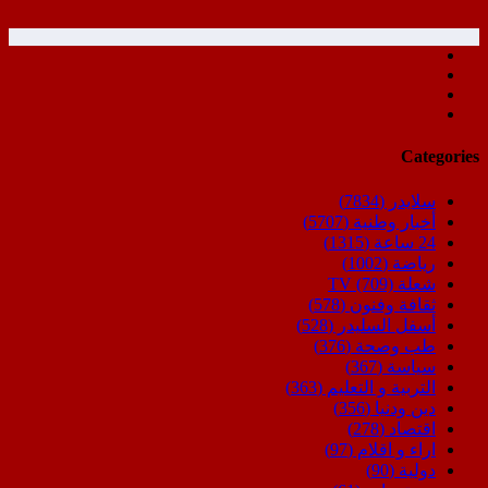
Categories
سلايدر
(7834)
أخبار وطنية
(5707)
24 ساعة
(1315)
رياضة
(1002)
شعلة TV
(709)
ثقافة وفنون
(578)
أسفل السليدر
(528)
طب وصحة
(376)
سياسة
(367)
التربية و التعليم
(363)
دين ودنيا
(356)
اقتصاد
(278)
اراء و اقلام
(97)
دولية
(90)